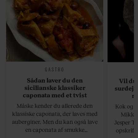
GASTRO
Sådan laver du den
Vil du
sicilianske klassiker
surdejs
caponata med et tvist
n
Måske kender du allerede den
Kok og g
klassiske caponata, der laves med
Mikkel
auberginer. Men du kan også lave
Jesper To
en caponata af smukke
opskrift 
artiskokker. Servér den lun eller