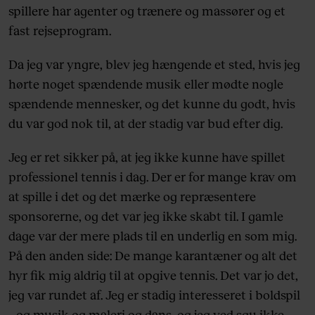
spillere har agenter og trænere og massører og et
fast rejseprogram.
Da jeg var yngre, blev jeg hængende et sted, hvis jeg
hørte noget spændende musik eller mødte nogle
spændende mennesker, og det kunne du godt, hvis
du var god nok til, at der stadig var bud efter dig.
Jeg er ret sikker på, at jeg ikke kunne have spillet
professionel tennis i dag. Der er for mange krav om
at spille i det og det mærke og repræsentere
sponsorerne, og det var jeg ikke skabt til. I gamle
dage var der mere plads til en underlig en som mig.
På den anden side: De mange karantæner og alt det
hyr fik mig aldrig til at opgive tennis. Det var jo det,
jeg var rundet af. Jeg er stadig interesseret i boldspil
– og musik og maleri og dans, og jeg ved sgu ikke