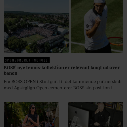
blevet voksen. Her indtager
Danmarks største popstjerne selv
fortællerens plads i et portræt om
arv, angst, familieliv, frygten for
at miste stemmen og den
livsglæde, han nægter at give slip
på.
SPONSORERET INDHOLD
BOSS’ nye tennis-kollektion er relevant langt ud over
banen
Fra BOSS OPEN i Stuttgart til det kommende partnerskab
med Australian Open cementerer BOSS sin position i
krydsfeltet mellem tennis, performance og moderne
livsstil.