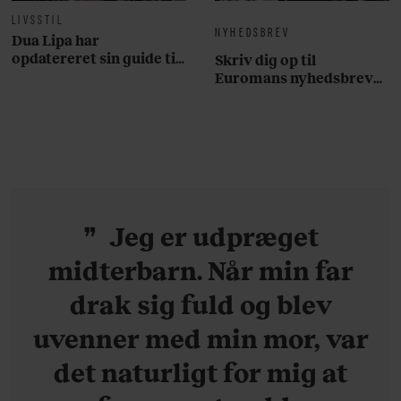
LIVSSTIL
NYHEDSBREV
Dua Lipa har
opdatereret sin guide til
Skriv dig op til
København. Og den er –
Euromans nyhedsbrev
ikke overraskende –
her
ganske forudsigelig
Jeg er udpræget
midterbarn. Når min far
drak sig fuld og blev
uvenner med min mor, var
det naturligt for mig at