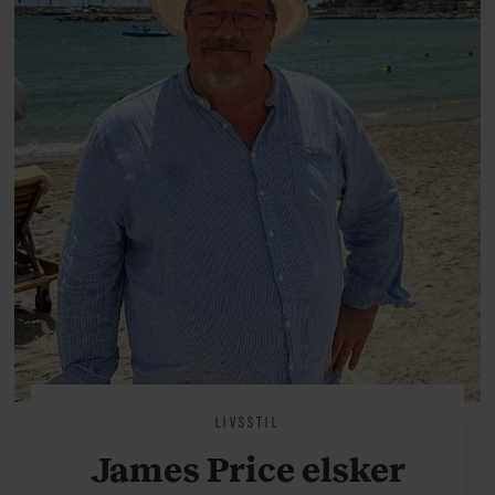
livsglæde, han nægter at give slip
på.
LIVSSTIL
James Price elsker