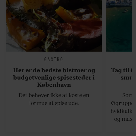
GASTRO
Her er de bedste bistroer og
Tag til 
budgetvenlige spisesteder i
smukk
København
Det behøver ikke at koste en
Somme
formue at spise ude.
Øgruppen 
hvidkalke
og masse
viser v
bedste ø