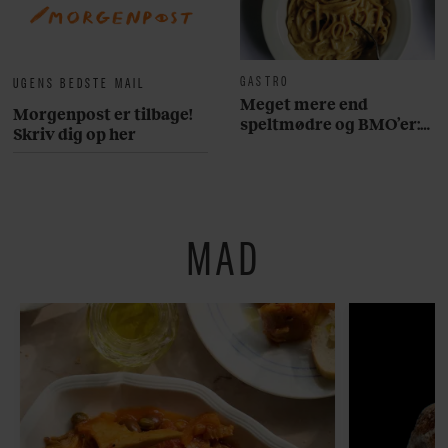
GASTRO
UGENS BEDSTE MAIL
Meget mere end
Morgenpost er tilbage!
speltmødre og BMO’er:
Skriv dig op her
Her er 10 fremragende
restauranter på
Østerbro
MAD