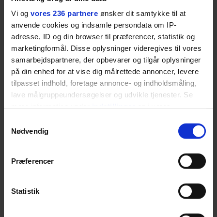
brokke sig: Nyt afsnit af
Vi og
vores 236 partnere
ønsker dit samtykke til at
anvende cookies og indsamle persondata om IP-
’Arbejdstitel’ handler
adresse, ID og din browser til præferencer, statistik og
marketingformål. Disse oplysninger videregives til vores
om alt det, der gør
samarbejdspartnere, der opbevarer og tilgår oplysninger
verden lidt sjovere og
på din enhed for at vise dig målrettede annoncer, levere
tilpasset indhold, foretage annonce- og indholdsmåling,
hverdagen lidt lysere
lave målgruppeundersøgelser og udvikle tjenester. Se
NYHEDER
mere information under
indstillinger
og i vores
persondatapolitik. Du kan altid trække dit samtykke
Samtykkevalg
tilbage eller ændre indstillinger fra vores
Nødvendig
"Cookiedeklaration", eller ved at trykke på "Privacy
trigger" ikonet.
Præferencer
Dine valg anvendes på hele websitet.
Statistik
GASTRO
KULTUR
Vi ønsker dit samtykke til at indsamle og bruge data for
Restaurantkoncernen
Afgående Smukfest-