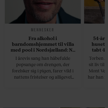
MENNESKER
Fra alkohol i
54-åri
barndomshjemmet til villa
huset 
med pool i Nordsjælland: Nu
tabt 40
skal du høre sandheden om
drøm: 
I årevis sang han håbefulde
Torben An
Rasmus Seebach
skældud 
popsange om drengen, der
sit liv ti
forelsker sig i pigen, farer vild i
Mont Vent
nattens fristelser og alligevel
har han f
finder den lykkelige udgang. Nu,
efter 10 års albumpause, er den
rosenrøde forelskelse trådt i
baggrunden; den naive dreng er