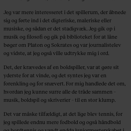
Jeg var mere interesseret i det spillerum, der åbnede
sig og førte ind i det digteriske, maleriske eller
musiske, og sådan er det stadigvæk. Jeg gik op i
musik og filosofi og gik på biblioteket for at låne
bøger om Platon og Sokrates og var journalistelev
og vidste, at jeg også ville udtrykke mig i ord.
Det, der krævedes af en boldspiller, var at gøre sit
yderste for at vinde, og det syntes jeg var en
forenkling og for snævert. For mig handlede det om,
hvordan jeg kunne surre alle de tråde sammen –
musik, boldspil og skriverier – til en stor klump.
Det var måske tilfældigt, at det lige blev tennis, for
jeg spillede endnu mere fodbold og også håndbold
og bordtennis og vandt endda juniormesterskabet i