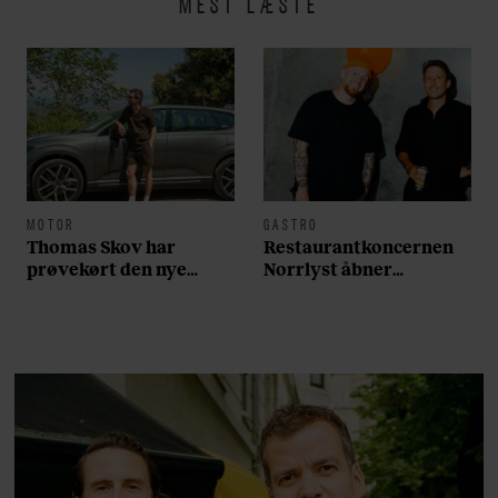
MEST LÆSTE
MOTOR
GASTRO
Thomas Skov har
Restaurantkoncernen
prøvekørt den nye
Norrlyst åbner
Volvo EX60: ”Den kører
burgerrestaurant med
som et svensk eventyr”
Casper Drømme