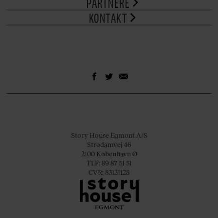
PARTNERE
KONTAKT
Story House Egmont A/S
Strødamvej 46
2100 København Ø
TLF: 89 87 51 51
CVR: 83131128