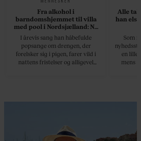
Fra alkohol i
Alle ta
barndomshjemmet til villa
han elsk
med pool i Nordsjælland: Nu
skal du høre sandheden om
I årevis sang han håbefulde
Som na
Rasmus Seebach
popsange om drengen, der
nyhedsstr
forelsker sig i pigen, farer vild i
en lill
nattens fristelser og alligevel
mens an
finder den lykkelige udgang. Nu,
definer
efter 10 års albumpause, er den
mandlig
rosenrøde forelskelse trådt i
hvor 
baggrunden; den naive dreng er
insisterer
blevet voksen. Her indtager
Danmarks største popstjerne selv
fortællerens plads i et portræt om
arv, angst, familieliv, frygten for
at miste stemmen og den