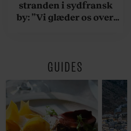
stranden i sydfransk
by: ”Vi glæder os over,
når vi kan være her i
ydersæsonerne, hvor
der er lidt mere
GUIDES
fredeligt”