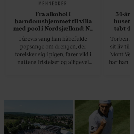
MENNESKER
Fra alkohol i
54-åri
barndomshjemmet til villa
huset 
med pool i Nordsjælland: Nu
tabt 40
skal du høre sandheden om
drøm: 
I årevis sang han håbefulde
Torben An
Rasmus Seebach
skældud 
popsange om drengen, der
sit liv ti
forelsker sig i pigen, farer vild i
Mont Vent
nattens fristelser og alligevel
har han f
finder den lykkelige udgang. Nu,
efter 10 års albumpause, er den
rosenrøde forelskelse trådt i
baggrunden; den naive dreng er
blevet voksen. Her indtager
Danmarks største popstjerne selv
fortællerens plads i et portræt om
arv, angst, familieliv, frygten for
at miste stemmen og den