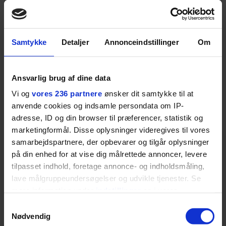
Samtykke
Detaljer
Annonceindstillinger
Om
Ansvarlig brug af dine data
Vi og
vores 236 partnere
ønsker dit samtykke til at
anvende cookies og indsamle persondata om IP-
adresse, ID og din browser til præferencer, statistik og
marketingformål. Disse oplysninger videregives til vores
KULTUR
samarbejdspartnere, der opbevarer og tilgår oplysninger
på din enhed for at vise dig målrettede annoncer, levere
Hvordan laver man et
tilpasset indhold, foretage annonce- og indholdsmåling,
lave målgruppeundersøgelser og udvikle tjenester. Se
godt bryllupsindslag?
mere information under
indstillinger
og i vores
Det ved Stig Rossen alt
persondatapolitik. Du kan altid trække dit samtykke
Samtykkevalg
tilbage eller ændre indstillinger fra vores
Nødvendig
om