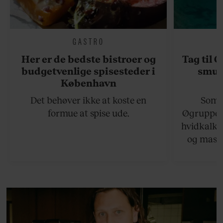
GASTRO
Her er de bedste bistroer og
Tag til 
budgetvenlige spisesteder i
smukk
København
Det behøver ikke at koste en
Somme
formue at spise ude.
Øgruppen 
hvidkalke
og masse
viser v
bedste ø
lan