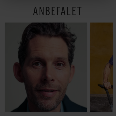
om vores brug af cookies, samarbejdspartnere og
ANBEFALET
behandling af dine personoplysninger i forbindelse
hermed i både vores
privatlivspolitik
og
cookiepolitik
.