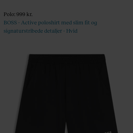
Polo: 999 kr.
BOSS - Active poloshirt med slim fit og
signaturstribede detaljer - Hvid