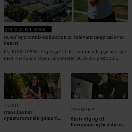
livsglæde, han nægter at give slip
på.
SPONSORERET INDHOLD
BOSS’ nye tennis-kollektion er relevant langt ud over
banen
Fra BOSS OPEN i Stuttgart til det kommende partnerskab
med Australian Open cementerer BOSS sin position i
krydsfeltet mellem tennis, performance og moderne
livsstil.
LIVSSTIL
NYHEDSBREV
Dua Lipa har
opdatereret sin guide til
Skriv dig op til
København. Og den er –
Euromans nyhedsbrev
ikke overraskende –
her