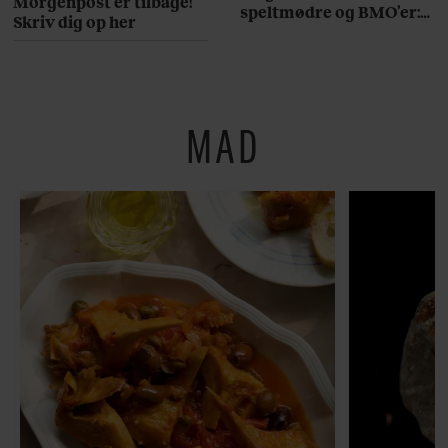
Morgenpost er tilbage!
speltmødre og BMO’er:
Skriv dig op her
Her er 10 fremragende
restauranter på
Østerbro
MAD