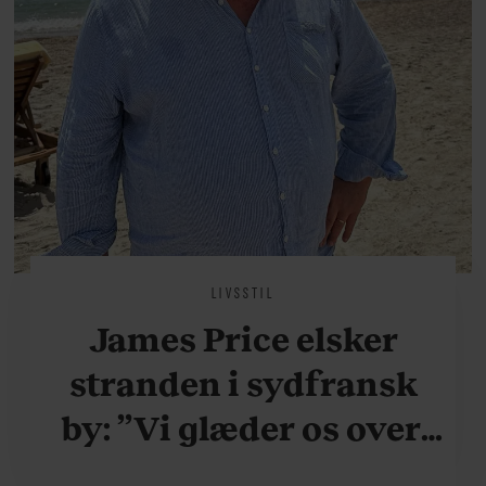
LIVSSTIL
James Price elsker
stranden i sydfransk
by: ”Vi glæder os over,
når vi kan være her i