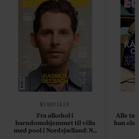
MENNESKER
Fra alkohol i
Alle ta
barndomshjemmet til villa
han elsk
med pool i Nordsjælland: Nu
skal du høre sandheden om