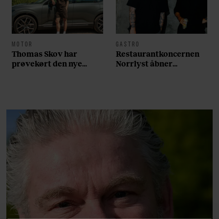
MOTOR
GASTRO
Thomas Skov har
Restaurantkoncernen
prøvekørt den nye
Norrlyst åbner
Volvo EX60: ”Den kører
burgerrestaurant med
som et svensk eventyr”
Casper Drømme