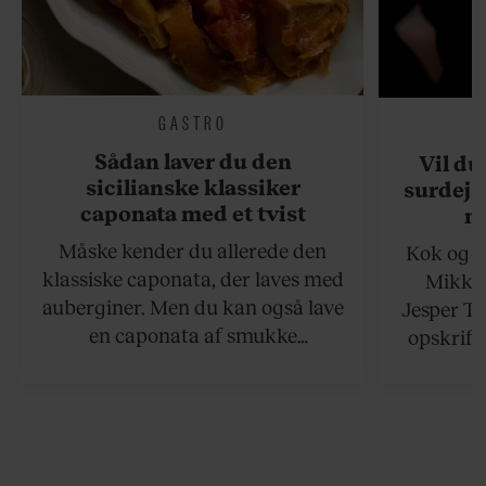
GASTRO
Sådan laver du den
Vil du
sicilianske klassiker
surdejs
caponata med et tvist
n
Måske kender du allerede den
Kok og g
klassiske caponata, der laves med
Mikkel
auberginer. Men du kan også lave
Jesper To
en caponata af smukke
opskrift 
artiskokker. Servér den lun eller
som ka
ved stuetemperatur med godt
måltider –
brød til.