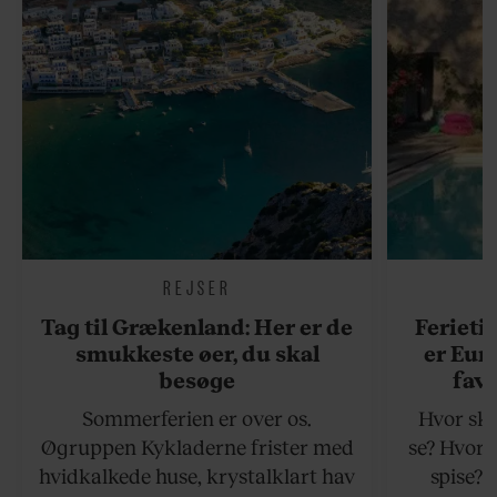
REJSER
Tag til Grækenland: Her er de
Ferieti
smukkeste øer, du skal
er Eur
besøge
favo
Sommerferien er over os.
Hvor ska
Øgruppen Kykladerne frister med
se? Hvor 
hvidkalkede huse, krystalklart hav
spise?