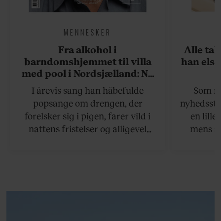
MENNESKER
Fra alkohol i
Alle ta
barndomshjemmet til villa
han elsk
med pool i Nordsjælland: Nu
skal du høre sandheden om
I årevis sang han håbefulde
Som na
Rasmus Seebach
popsange om drengen, der
nyhedsstr
forelsker sig i pigen, farer vild i
en lill
nattens fristelser og alligevel
mens an
finder den lykkelige udgang. Nu,
definer
efter 10 års albumpause, er den
mandlig
rosenrøde forelskelse trådt i
hvor 
baggrunden; den naive dreng er
insisterer
blevet voksen. Her indtager
Danmarks største popstjerne selv
fortællerens plads i et portræt om