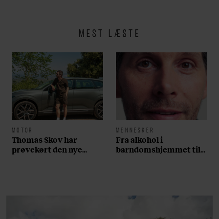
MEST LÆSTE
MOTOR
MENNESKER
Thomas Skov har
Fra alkohol i
prøvekørt den nye
barndomshjemmet til
Volvo EX60: ”Den kører
villa med pool i
som et svensk eventyr”
Nordsjælland: Nu skal
du høre sandheden om
Rasmus Seebach