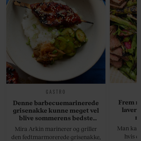
GASTRO
Frem m
Denne barbecuemarinerede
laver 
grisenakke kunne meget vel
me
blive sommerens bedste
grillret
Man kan s
Mira Arkin marinerer og griller
hvis de
den fedtmarmorerede grisenakke,