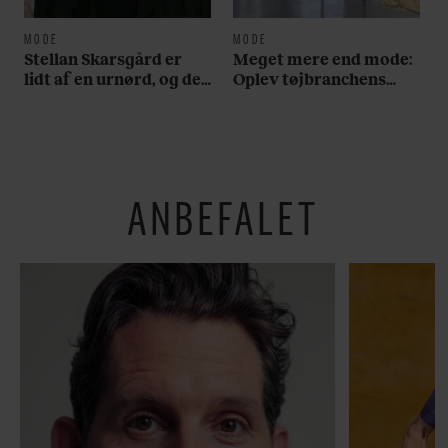
MODE
MODE
Stellan Skarsgård er
Meget mere end mode:
lidt af en urnørd, og det
Oplev tøjbranchens
fremgår tydeligt på
svar på Noma i ny
hans håndled. Se bare
særudstilling
her
ANBEFALET