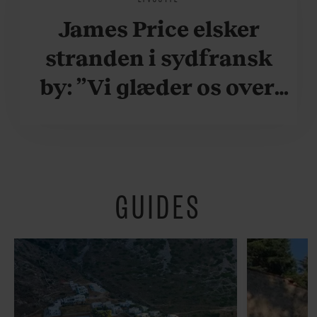
James Price elsker
stranden i sydfransk
by: ”Vi glæder os over,
når vi kan være her i
ydersæsonerne, hvor
der er lidt mere
GUIDES
fredeligt”