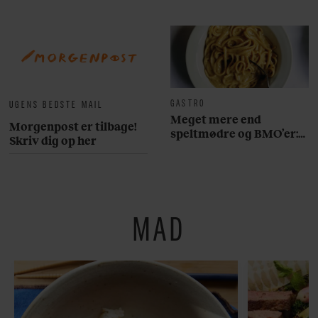
GASTRO
UGENS BEDSTE MAIL
Meget mere end
Morgenpost er tilbage!
speltmødre og BMO’er:
Skriv dig op her
Her er 10 fremragende
restauranter på
Østerbro
MAD