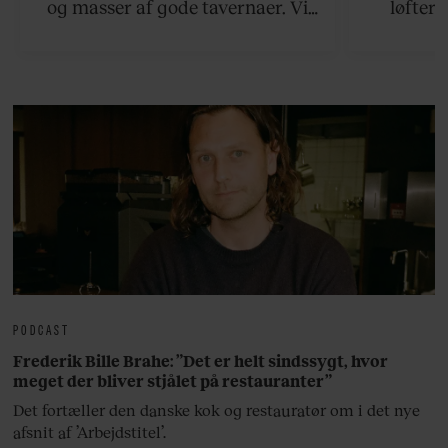
og masser af gode tavernaer. Vi
løfter 
viser vej til en håndfuld af de
rejsetips
bedste øer, som ikke ligger for
hjemli
langt væk fra Athen.
PODCAST
Frederik Bille Brahe: ”Det er helt sindssygt, hvor
meget der bliver stjålet på restauranter”
Det fortæller den danske kok og restauratør om i det nye
afsnit af ’Arbejdstitel’.