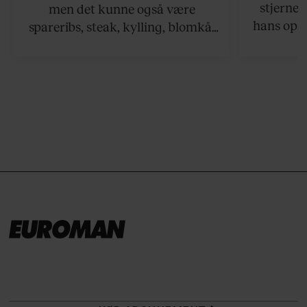
stjernek
men det kunne også være
hans opsk
spareribs, steak, kylling, blomkål
grillet sa
eller spyd med svampe.
der netop
grillret