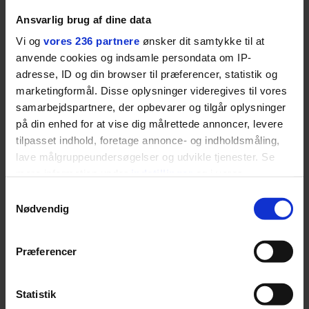
rosenrøde forelskelse trådt i
Ansvarlig brug af dine data
baggrunden; den naive dreng er
Vi og
vores 236 partnere
ønsker dit samtykke til at
blevet voksen. Her indtager
anvende cookies og indsamle persondata om IP-
Danmarks største popstjerne selv
adresse, ID og din browser til præferencer, statistik og
fortællerens plads i et portræt om
marketingformål. Disse oplysninger videregives til vores
arv, angst, familieliv, frygten for
samarbejdspartnere, der opbevarer og tilgår oplysninger
at miste stemmen og den
på din enhed for at vise dig målrettede annoncer, levere
livsglæde, han nægter at give slip
tilpasset indhold, foretage annonce- og indholdsmåling,
på.
lave målgruppeundersøgelser og udvikle tjenester. Se
mere information under
indstillinger
og i vores
SPONSORERET INDHOLD
persondatapolitik. Du kan altid trække dit samtykke
Samtykkevalg
tilbage eller ændre indstillinger fra vores
BOSS’ nye tennis-kollektion er relevant langt ud over
Nødvendig
banen
"Cookiedeklaration", eller ved at trykke på "Privacy
trigger" ikonet.
Fra BOSS OPEN i Stuttgart til det kommende partnerskab
Præferencer
med Australian Open cementerer BOSS sin position i
krydsfeltet mellem tennis, performance og moderne
Dine valg anvendes på hele websitet.
livsstil.
Statistik