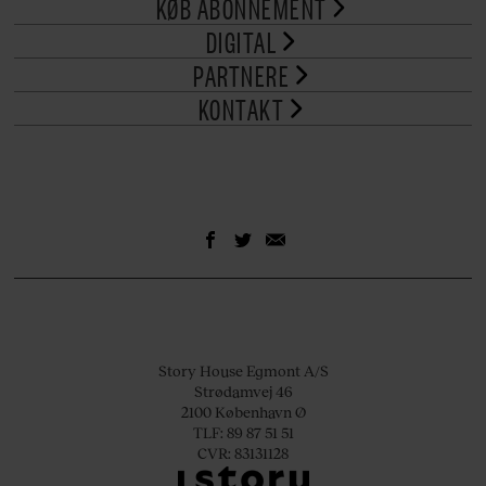
KØB ABONNEMENT
DIGITAL
PARTNERE
KONTAKT
Story House Egmont A/S
Strødamvej 46
2100 København Ø
TLF: 89 87 51 51
CVR: 83131128