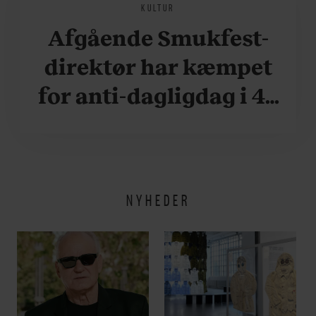
KULTUR
Afgående Smukfest-
direktør har kæmpet
for anti-dagligdag i 46
år: ”Det er blevet
utroligt svært bare at
være menneske”
NYHEDER