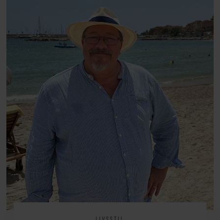
arv, angst, familieliv, frygten for
at miste stemmen og den
livsglæde, han nægter at give slip
på.
LIVSSTIL