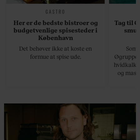
GASTRO
Her er de bedste bistroer og
Tag til 
budgetvenlige spisesteder i
smukk
København
Det behøver ikke at koste en
Somme
formue at spise ude.
Øgruppen 
hvidkalke
og masse
viser v
bedste ø
lan