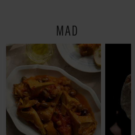
restauranter på
Østerbro
MAD