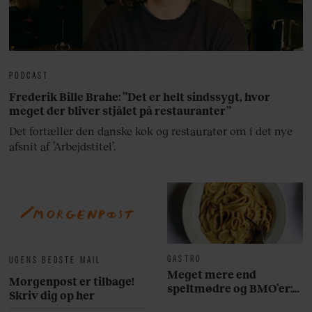
PODCAST
Frederik Bille Brahe: ”Det er helt sindssygt, hvor
meget der bliver stjålet på restauranter”
Det fortæller den danske kok og restauratør om i det nye
afsnit af ’Arbejdstitel’.
GASTRO
UGENS BEDSTE MAIL
Meget mere end
Morgenpost er tilbage!
speltmødre og BMO’er:
Skriv dig op her
Her er 10 fremragende