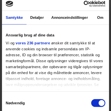
SPONSORERET INDHOLD
Samtykke
Detaljer
Annonceindstillinger
Om
BOSS’ nye tennis-kollektion er relevant langt ud over
banen
Fra BOSS OPEN i Stuttgart til det kommende partnerskab
Ansvarlig brug af dine data
med Australian Open cementerer BOSS sin position i
krydsfeltet mellem tennis, performance og moderne
Vi og
vores 236 partnere
ønsker dit samtykke til at
livsstil.
anvende cookies og indsamle persondata om IP-
adresse, ID og din browser til præferencer, statistik og
marketingformål. Disse oplysninger videregives til vores
samarbejdspartnere, der opbevarer og tilgår oplysninger
på din enhed for at vise dig målrettede annoncer, levere
LIVSSTIL
tilpasset indhold, foretage annonce- og indholdsmåling,
NYHEDSBREV
Dua Lipa har
lave målgruppeundersøgelser og udvikle tjenester. Se
opdatereret sin guide til
Skriv dig op til
mere information under
indstillinger
og i vores
København. Og den er –
Euromans nyhedsbrev
persondatapolitik. Du kan altid trække dit samtykke
ikke overraskende –
Samtykkevalg
her
tilbage eller ændre indstillinger fra vores
ganske forudsigelig
Nødvendig
"Cookiedeklaration", eller ved at trykke på "Privacy