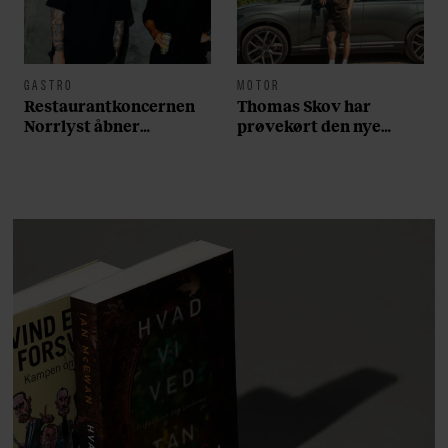
GASTRO
MOTOR
Restaurantkoncernen
Thomas Skov har
Norrlyst åbner
prøvekørt den nye
burgerrestaurant med
Volvo EX60: ”Den kører
Casper Drømme
som et svensk eventyr”