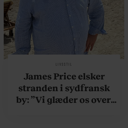
LIVSSTIL
James Price elsker
stranden i sydfransk
by: ”Vi glæder os over,
når vi kan være her i
ydersæsonerne, hvor