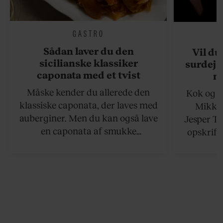
GASTRO
Sådan laver du den
Vil du
sicilianske klassiker
surdejs
caponata med et tvist
n
Måske kender du allerede den
Kok og g
klassiske caponata, der laves med
Mikkel
auberginer. Men du kan også lave
Jesper To
en caponata af smukke
opskrift 
artiskokker. Servér den lun eller
som ka
ved stuetemperatur med godt
måltider –
brød til.