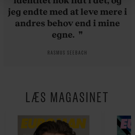
behandling af dine personoplysninger i forbindelse
jeg endte med at leve mere i
hermed i både vores
privatlivspolitik
og
cookiepolitik
.
andres behov end i mine
egne.
RASMUS SEEBACH
LÆS MAGASINET