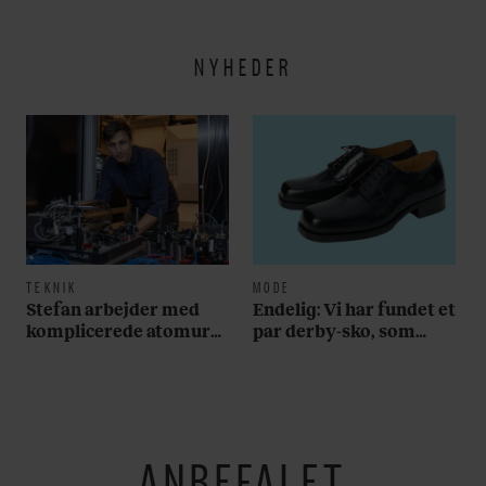
NYHEDER
TEKNIK
MODE
Stefan arbejder med
Endelig: Vi har fundet et
komplicerede atomure,
par derby-sko, som
men selv har han et
lever op til samtlige af
simpelt – og billigt – ur
vores krav
om håndleddet
ANBEFALET