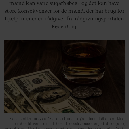
mænd kan være sugarbabes - og det kan have
store konsekvenser for de mænd, der har brug for
hjælp, mener en rådgiver fra rådgivningsportalen
RedenUng.
Foto: Getty Images “Så snart man siger ‘hun’, føler de ikke,
at der bliver talt til dem. Konsekvensen er, at drenge og
mænd slet ikke har nogen steder at kunne henvende sig, fordi