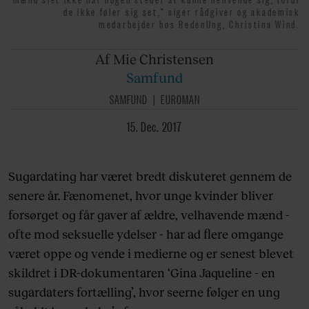
de ikke føler sig set," siger rådgiver og akademisk
medarbejder hos RedenUng, Christina Wind.
Af Mie
Christensen
Samfund
SAMFUND
EUROMAN
15. Dec. 2017
Sugardating har været bredt diskuteret gennem de
senere år. Fænomenet, hvor unge kvinder bliver
forsørget og får gaver af ældre, velhavende mænd -
ofte mod seksuelle ydelser - har ad flere omgange
været oppe og vende i medierne og er senest blevet
skildret i DR-dokumentaren ‘Gina Jaqueline - en
sugardaters fortælling’, hvor seerne følger en ung