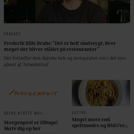
PODCAST
Frederik Bille Brahe: ”Det er helt sindssygt, hvor
meget der bliver stjålet på restauranter”
Det fortæller den danske kok og restauratør om i det nye
afsnit af ’Arbejdstitel’.
GASTRO
UGENS BEDSTE MAIL
Meget mere end
Morgenpost er tilbage!
speltmødre og BMO’er:
Skriv dig op her
Her er 10 fremragende