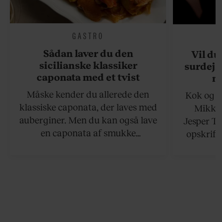
GASTRO
Sådan laver du den
Vil du
sicilianske klassiker
surdejs
caponata med et tvist
n
Måske kender du allerede den
Kok og g
klassiske caponata, der laves med
Mikkel
auberginer. Men du kan også lave
Jesper To
en caponata af smukke
opskrift 
artiskokker. Servér den lun eller
som ka
ved stuetemperatur med godt
måltider –
brød til.