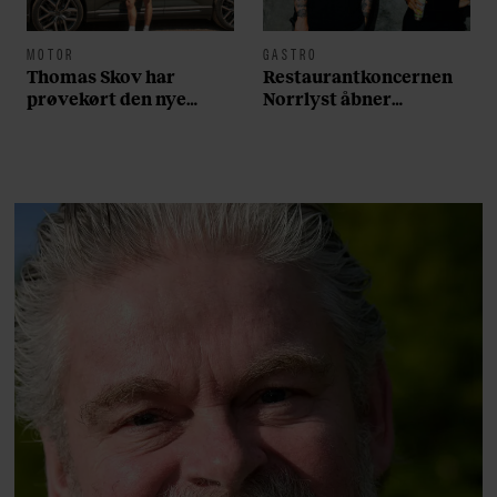
MOTOR
GASTRO
Thomas Skov har
Restaurantkoncernen
prøvekørt den nye
Norrlyst åbner
Volvo EX60: ”Den kører
burgerrestaurant med
som et svensk eventyr”
Casper Drømme