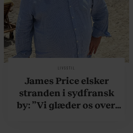
LIVSSTIL
James Price elsker
stranden i sydfransk
by: ”Vi glæder os over,
når vi kan være her i
ydersæsonerne, hvor