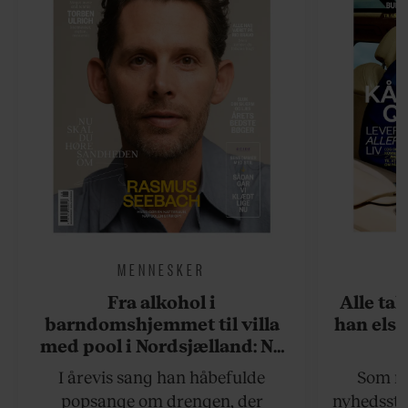
MENNESKER
Fra alkohol i
Alle ta
barndomshjemmet til villa
han elsk
med pool i Nordsjælland: Nu
skal du høre sandheden om
I årevis sang han håbefulde
Som na
Rasmus Seebach
popsange om drengen, der
nyhedsstr