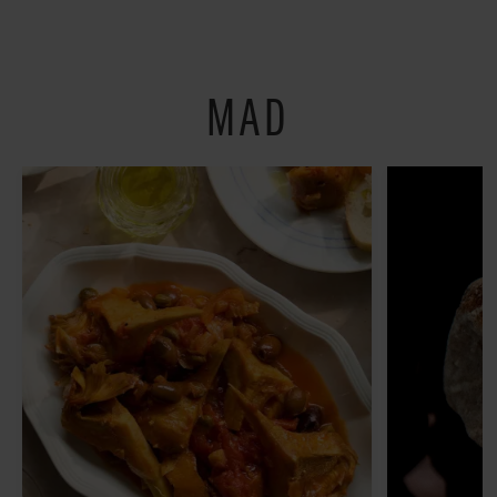
restauranter på
Østerbro
MAD