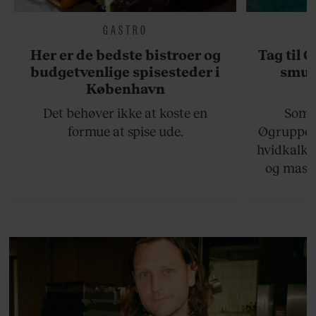
GASTRO
Her er de bedste bistroer og
Tag til 
budgetvenlige spisesteder i
smukk
København
Det behøver ikke at koste en
Somme
formue at spise ude.
Øgruppen 
hvidkalke
og masse
viser v
bedste ø
lan