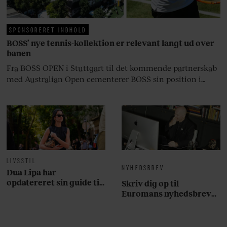
på.
SPONSORERET INDHOLD
BOSS’ nye tennis-kollektion er relevant langt ud over
banen
Fra BOSS OPEN i Stuttgart til det kommende partnerskab
med Australian Open cementerer BOSS sin position i
krydsfeltet mellem tennis, performance og moderne
livsstil.
LIVSSTIL
NYHEDSBREV
Dua Lipa har
opdatereret sin guide til
Skriv dig op til
København. Og den er –
Euromans nyhedsbrev
ikke overraskende –
her
ganske forudsigelig