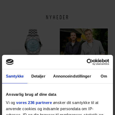
NYHEDER
MODE
PODCAST
På udkig efter et
Det er alt for nemt at
Samtykke
Detaljer
Annonceindstillinger
Om
sommerligt ur? Vi har
brokke sig: Nyt afsnit af
fundet tre gode bud
’Arbejdstitel’ handler
om alt det, der gør
Ansvarlig brug af dine data
verden lidt sjovere og
hverdagen lidt lysere
Vi og
vores 236 partnere
ønsker dit samtykke til at
anvende cookies og indsamle persondata om IP-
ANBEFALET
adresse, ID og din browser til præferencer, statistik og