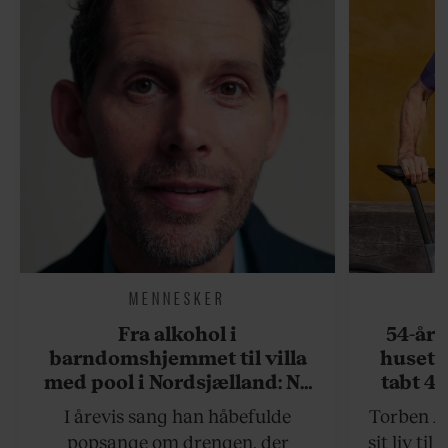
MENNESKER
Fra alkohol i
54-åri
barndomshjemmet til villa
huset 
med pool i Nordsjælland: Nu
tabt 40
skal du høre sandheden om
drøm: 
I årevis sang han håbefulde
Torben An
Rasmus Seebach
skældud 
popsange om drengen, der
sit liv ti