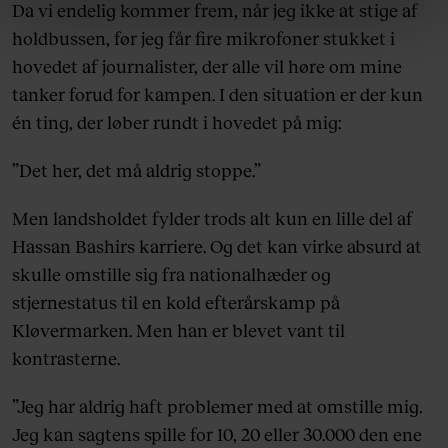
linket, du finder i vores cookiepolitik. Du kan læse mere
Da vi endelig kommer frem, når jeg ikke at stige af
om vores brug af cookies, samarbejdspartnere og
holdbussen, før jeg får fire mikrofoner stukket i
behandling af dine personoplysninger i forbindelse
hovedet af journalister, der alle vil høre om mine
hermed i både vores
privatlivspolitik
og
cookiepolitik
.
tanker forud for kampen. I den situation er der kun
én ting, der løber rundt i hovedet på mig:
”Det her, det må aldrig stoppe.”
Men landsholdet fylder trods alt kun en lille del af
Hassan Bashirs karriere. Og det kan virke absurd at
skulle omstille sig fra nationalhæder og
stjernestatus til en kold efterårskamp på
Kløvermarken. Men han er blevet vant til
kontrasterne.
”Jeg har aldrig haft problemer med at omstille mig.
Jeg kan sagtens spille for 10, 20 eller 30.000 den ene