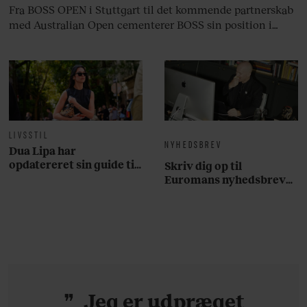
Fra BOSS OPEN i Stuttgart til det kommende partnerskab
med Australian Open cementerer BOSS sin position i
krydsfeltet mellem tennis, performance og moderne
livsstil.
LIVSSTIL
NYHEDSBREV
Dua Lipa har
opdatereret sin guide til
Skriv dig op til
København. Og den er –
Euromans nyhedsbrev
ikke overraskende –
her
ganske forudsigelig
Jeg er udpræget