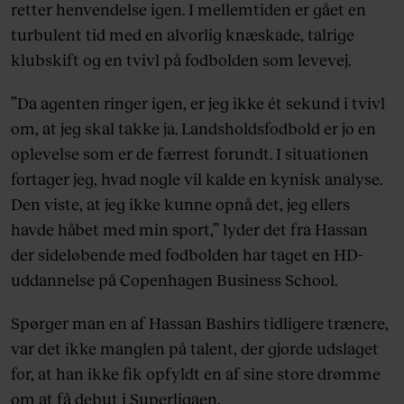
retter henvendelse igen. I mellemtiden er gået en
turbulent tid med en alvorlig knæskade, talrige
klubskift og en tvivl på fodbolden som levevej.
”Da agenten ringer igen, er jeg ikke ét sekund i tvivl
om, at jeg skal takke ja. Landsholdsfodbold er jo en
oplevelse som er de færrest forundt. I situationen
fortager jeg, hvad nogle vil kalde en kynisk analyse.
Den viste, at jeg ikke kunne opnå det, jeg ellers
havde håbet med min sport,” lyder det fra Hassan
der sideløbende med fodbolden har taget en HD-
uddannelse på Copenhagen Business School.
Spørger man en af Hassan Bashirs tidligere trænere,
var det ikke manglen på talent, der gjorde udslaget
for, at han ikke fik opfyldt en af sine store drømme
om at få debut i Superligaen.