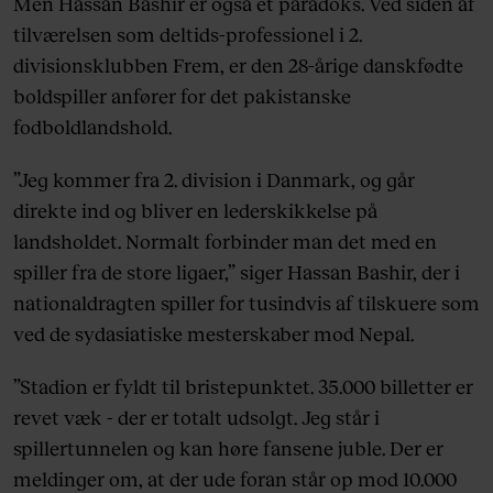
Men Hassan Bashir er også et paradoks. Ved siden af
tilværelsen som deltids-professionel i 2.
divisionsklubben Frem, er den 28-årige danskfødte
boldspiller anfører for det pakistanske
fodboldlandshold.
”Jeg kommer fra 2. division i Danmark, og går
direkte ind og bliver en lederskikkelse på
landsholdet. Normalt forbinder man det med en
spiller fra de store ligaer,” siger Hassan Bashir, der i
nationaldragten spiller for tusindvis af tilskuere som
ved de sydasiatiske mesterskaber mod Nepal.
”Stadion er fyldt til bristepunktet. 35.000 billetter er
revet væk - der er totalt udsolgt. Jeg står i
spillertunnelen og kan høre fansene juble. Der er
meldinger om, at der ude foran står op mod 10.000