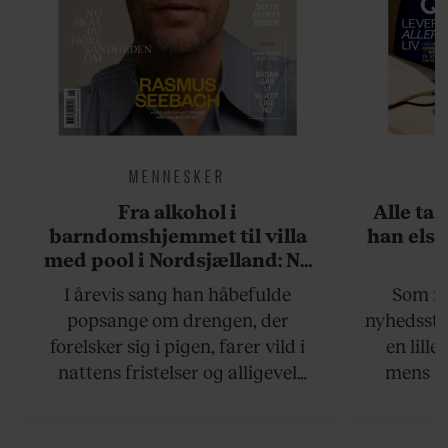
MENNESKER
Fra alkohol i
Alle ta
barndomshjemmet til villa
han elsk
med pool i Nordsjælland: Nu
skal du høre sandheden om
I årevis sang han håbefulde
Som na
Rasmus Seebach
popsange om drengen, der
nyhedsstr
forelsker sig i pigen, farer vild i
en lill
nattens fristelser og alligevel
mens an
finder den lykkelige udgang. Nu,
definer
efter 10 års albumpause, er den
mandlig