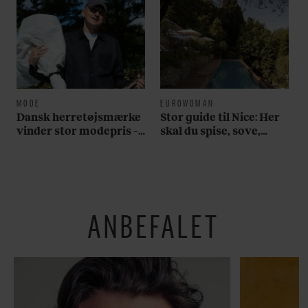
MODE
EUROWOMAN
Dansk herretøjsmærke
Stor guide til Nice: Her
vinder stor modepris –
skal du spise, sove,
og en masse penge
bade, drikke vin,
shoppe og se på kunst
ANBEFALET