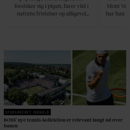
forelsker sig i pigen, farer vild i
Mont Vent
nattens fristelser og alligevel
har han f
finder den lykkelige udgang. Nu,
efter 10 års albumpause, er den
rosenrøde forelskelse trådt i
baggrunden; den naive dreng er
blevet voksen. Her indtager
Danmarks største popstjerne selv
fortællerens plads i et portræt om
arv, angst, familieliv, frygten for
at miste stemmen og den
livsglæde, han nægter at give slip
på.
SPONSORERET INDHOLD
BOSS’ nye tennis-kollektion er relevant langt ud over
banen