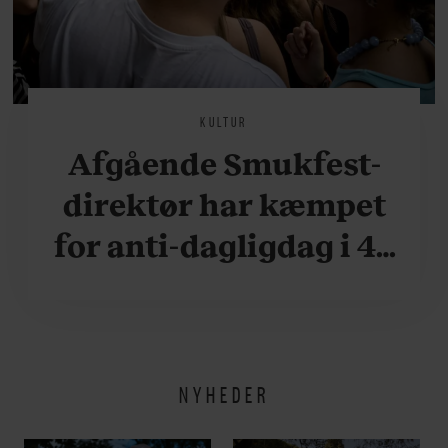
KULTUR
Afgående Smukfest-
direktør har kæmpet
for anti-dagligdag i 46
år: ”Det er blevet
utroligt svært bare at
være menneske”
NYHEDER