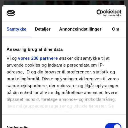
Samtykke
Detaljer
Annonceindstillinger
Om
Ansvarlig brug af dine data
Vi og
vores 236 partnere
ønsker dit samtykke til at
anvende cookies og indsamle persondata om IP-
adresse, ID og din browser til præferencer, statistik og
marketingformål. Disse oplysninger videregives til vores
samarbejdspartnere, der opbevarer og tilgår oplysninger
”Det pakistanske landshold er på mange måder
på din enhed for at vise dig målrettede annoncer, levere
blevet en mulighed for at opnå mange af de ting, jeg
tilpasset indhold, foretage annonce- og indholdsmåling,
gerne ville med min fodboldkarriere. Måske ikke
lave målgruppeundersøgelser og udvikle tjenester. Se
mere information under
indstillinger
og i vores
økonomisk, men så i hvert fald målt på oplevelser.”
persondatapolitik. Du kan altid trække dit samtykke
Samtykkevalg
tilbage eller ændre indstillinger fra vores
Nødvendig