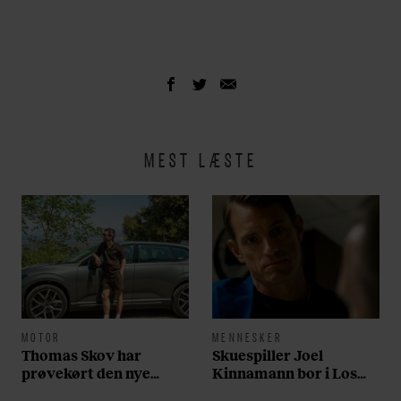
MEST LÆSTE
MOTOR
MENNESKER
Thomas Skov har
Skuespiller Joel
prøvekørt den nye
Kinnamann bor i Los
Volvo EX60: ”Den kører
Angeles og elsker sin