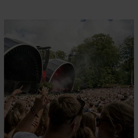
som et svensk eventyr”
morgenrutine: ”Jeg
laver 300 squats og 200
armbøjninger hver
morgen”