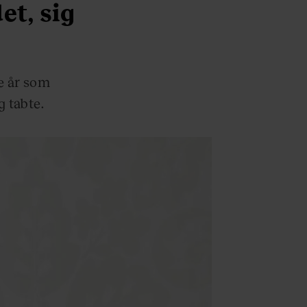
et, sig
e år som
g tabte.