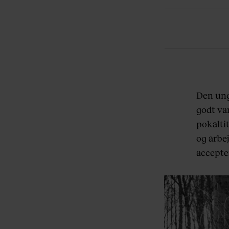
Den ung
godt va
pokaltit
og arbe
accepte