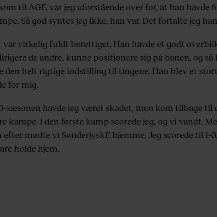
kom til AGF, var jeg uforstående over for, at han havde 
pe. Så god syntes jeg ikke, han var. Det fortalte jeg ha
var virkelig fuldt berettiget. Han havde et godt overbli
irigere de andre, kunne positionere sig på banen, og så
 den helt rigtige indstilling til tingene. Han blev et stor
de for mig.
10-sæsonen havde jeg været skadet, men kom tilbage til 
ire kampe. I den første kamp scorede jeg, og vi vandt. M
efter mødte vi SønderjyskE hjemme. Jeg scorede til 1-0,
bare holde hjem.