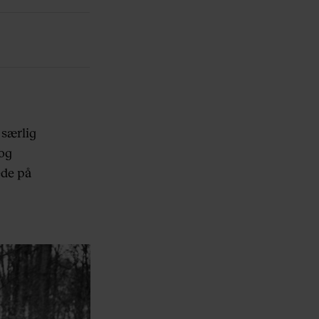
 særlig
 og
ede på