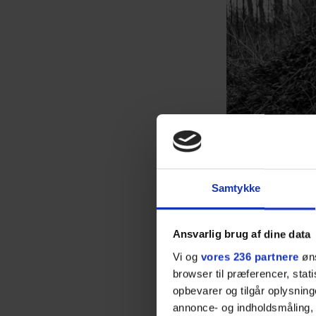
Samtykke
Ansvarlig brug af dine data
Vi og
vores 236 partnere
øns
browser til præferencer, stat
Som spil
opbevarer og tilgår oplysning
er ikke 
annonce- og indholdsmåling,