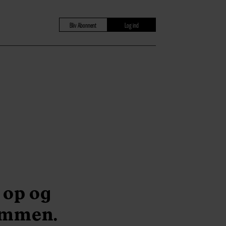
Bliv Abonnent
Log ind
 op og
sammen.