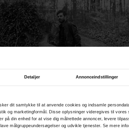
Detaljer
Annonceindstillinger
ker dit samtykke til at anvende cookies og indsamle persondat
istik og marketingformål. Disse oplysninger videregives til vore
ler var jeg klart den type, der gik til stregen – og også ov
er på din enhed for at vise dig målrettede annoncer, levere tilpas
særlig høj. Ofte spillede jeg over for modstandere, der va
 lave målgruppeundersøgelser og udvikle tjenester. Se mere inf