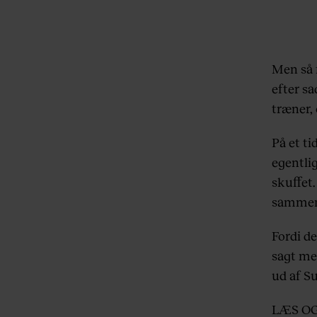
Men så 
efter s
træner, 
På et t
egentlig
skuffet.
sammen
Fordi de
sagt me
ud af Su
LÆS O