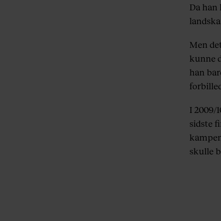
Da han 
landskam
Men det 
kunne d
han bare
forbille
I 2009/
sidste f
kampen 
skulle 