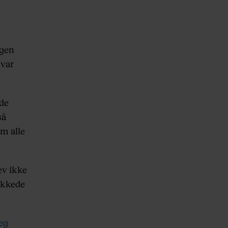
agen
 var
vde
så
em alle
ev ikke
rykkede
jeg