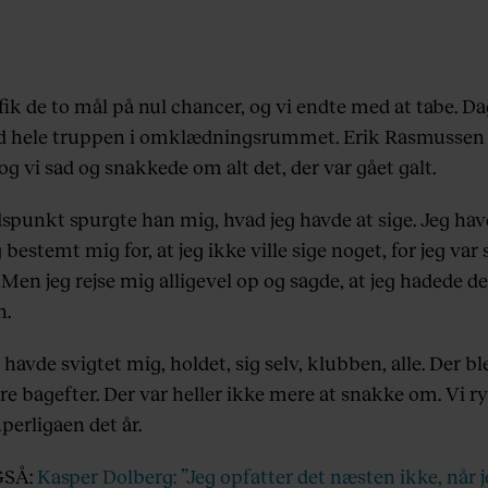
fik de to mål på nul chancer, og vi endte med at tabe. D
ad hele truppen i omklædningsrummet. Erik Rasmussen
og vi sad og snakkede om alt det, der var gået galt.
idspunkt spurgte han mig, hvad jeg havde at sige. Jeg ha
 bestemt mig for, at jeg ikke ville sige noget, for jeg var 
 Men jeg rejse mig alligevel op og sagde, at jeg hadede d
.
 havde svigtet mig, holdet, sig selv, klubben, alle. Der bl
re bagefter. Der var heller ikke mere at snakke om. Vi 
perligaen det år.
GSÅ:
Kasper Dolberg: ”Jeg opfatter det næsten ikke, når 