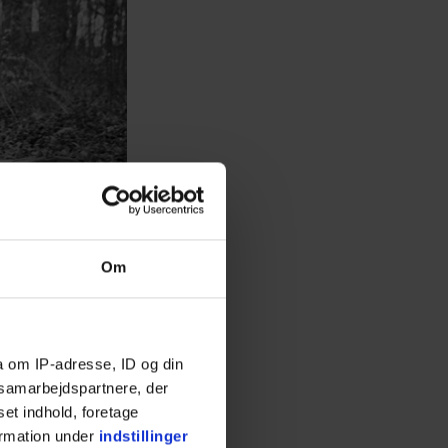
Om
a om IP-adresse, ID og din
s samarbejdspartnere, der
er. Jeg
set indhold, foretage
r både
ormation under
indstillinger