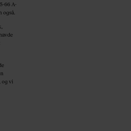
65-66 A-
m også.
k,
 havde
t
de
en
 og vi