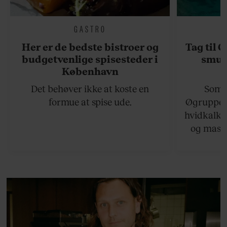
GASTRO
Her er de bedste bistroer og
Tag til 
budgetvenlige spisesteder i
smukk
København
Det behøver ikke at koste en
Somme
formue at spise ude.
Øgruppen 
hvidkalke
og masse
viser v
bedste ø
lan