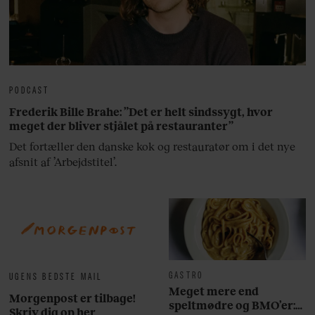
PODCAST
Frederik Bille Brahe: ”Det er helt sindssygt, hvor
meget der bliver stjålet på restauranter”
Det fortæller den danske kok og restauratør om i det nye
afsnit af ’Arbejdstitel’.
GASTRO
UGENS BEDSTE MAIL
Meget mere end
Morgenpost er tilbage!
speltmødre og BMO’er:
Skriv dig op her