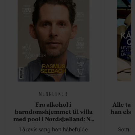
MENNESKER
Fra alkohol i
Alle ta
barndomshjemmet til villa
han elsk
med pool i Nordsjælland: Nu
skal du høre sandheden om
I årevis sang han håbefulde
Som na
Rasmus Seebach