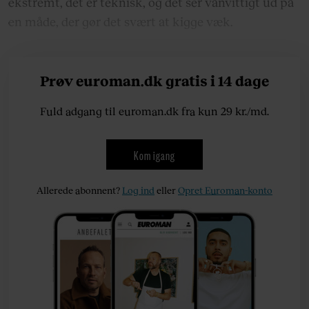
ekstremt, det er teknisk, og det ser vanvittigt ud på
en måde, der gør det svært at kigge væk.
Prøv euroman.dk gratis i 14 dage
Fuld adgang til euroman.dk fra kun 29 kr./md.
Kom igang
Allerede abonnent?
Log ind
eller
Opret Euroman-konto