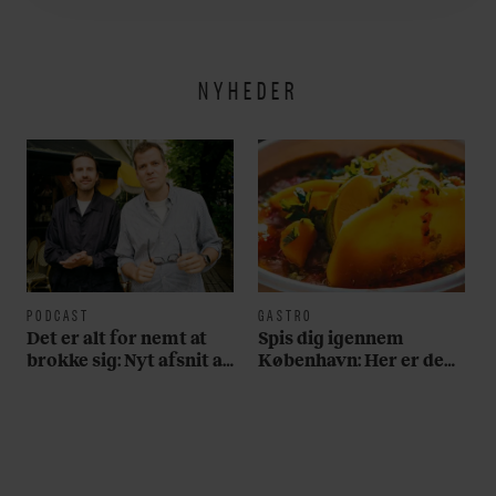
NYHEDER
PODCAST
GASTRO
Det er alt for nemt at
Spis dig igennem
brokke sig: Nyt afsnit af
København: Her er de
’Arbejdstitel’ handler
bedste madmarkeder
om alt det, der gør
verden lidt sjovere og
hverdagen lidt lysere