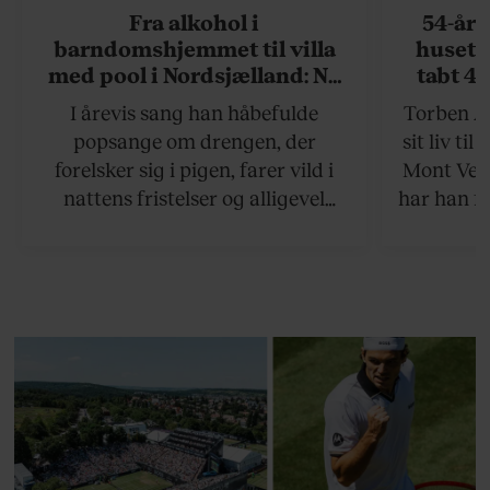
Fra alkohol i
54-åri
barndomshjemmet til villa
huset 
med pool i Nordsjælland: Nu
tabt 40
skal du høre sandheden om
drøm: 
I årevis sang han håbefulde
Torben An
Rasmus Seebach
skældud 
popsange om drengen, der
sit liv ti
forelsker sig i pigen, farer vild i
Mont Vent
nattens fristelser og alligevel
har han f
finder den lykkelige udgang. Nu,
efter 10 års albumpause, er den
rosenrøde forelskelse trådt i
baggrunden; den naive dreng er
blevet voksen. Her indtager
Danmarks største popstjerne selv
fortællerens plads i et portræt om
arv, angst, familieliv, frygten for
at miste stemmen og den
livsglæde, han nægter at give slip