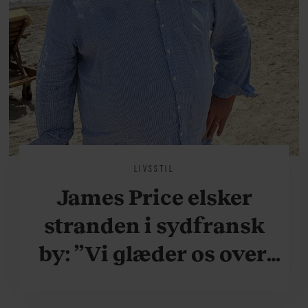
LIVSSTIL
James Price elsker
stranden i sydfransk
by: ”Vi glæder os over,
når vi kan være her i