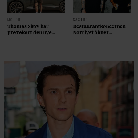
MOTOR
GASTRO
Thomas Skov har
Restaurantkoncernen
prøvekørt den nye
Norrlyst åbner
Volvo EX60: ”Den kører
burgerrestaurant med
som et svensk eventyr”
Casper Drømme