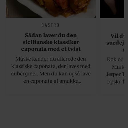
GASTRO
Sådan laver du den
Vil du
sicilianske klassiker
surdejs
caponata med et tvist
n
Måske kender du allerede den
Kok og g
klassiske caponata, der laves med
Mikkel
auberginer. Men du kan også lave
Jesper To
en caponata af smukke
opskrift 
artiskokker. Servér den lun eller
som ka
ved stuetemperatur med godt
måltider –
brød til.