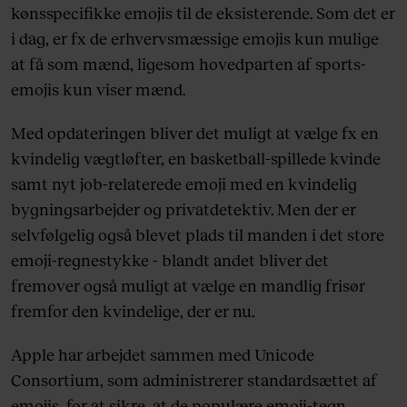
kønsspecifikke emojis til de eksisterende. Som det er
i dag, er fx de erhvervsmæssige emojis kun mulige
at få som mænd, ligesom hovedparten af sports-
emojis kun viser mænd.
Med opdateringen bliver det muligt at vælge fx en
kvindelig vægtløfter, en basketball-spillede kvinde
samt nyt job-relaterede emoji med en kvindelig
bygningsarbejder og privatdetektiv. Men der er
selvfølgelig også blevet plads til manden i det store
emoji-regnestykke - blandt andet bliver det
fremover også muligt at vælge en mandlig frisør
fremfor den kvindelige, der er nu.
Apple har arbejdet sammen med Unicode
Consortium, som administrerer standardsættet af
emojis, for at sikre, at de populære emoji-tegn