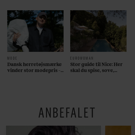
MODE
EUROWOMAN
Dansk herretøjsmærke
Stor guide til Nice: Her
vinder stor modepris –
skal du spise, sove,
og en masse penge
bade, drikke vin,
shoppe og se på kunst
ANBEFALET