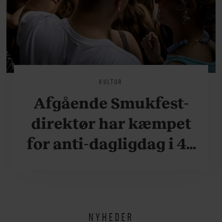
KULTUR
Afgående Smukfest-
direktør har kæmpet
for anti-dagligdag i 46
år: ”Det er blevet
utroligt svært bare at
være menneske”
NYHEDER