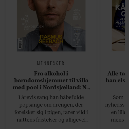
MENNESKER
Fra alkohol i
Alle ta
barndomshjemmet til villa
han elsk
med pool i Nordsjælland: Nu
skal du høre sandheden om
I årevis sang han håbefulde
Som na
Rasmus Seebach
popsange om drengen, der
nyhedsstr
forelsker sig i pigen, farer vild i
en lill
nattens fristelser og alligevel
mens an
finder den lykkelige udgang. Nu,
definer