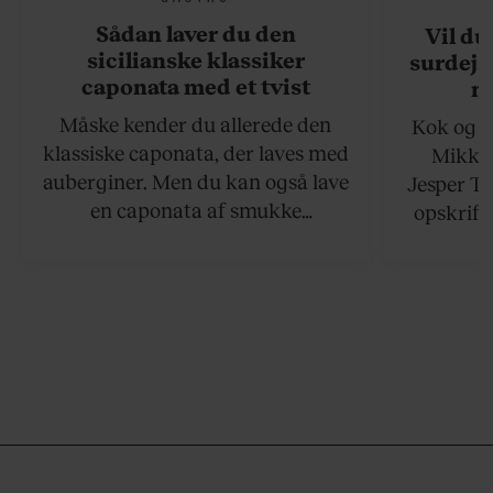
Sådan laver du den
Vil du
sicilianske klassiker
surdejs
caponata med et tvist
n
Måske kender du allerede den
Kok og g
klassiske caponata, der laves med
Mikkel
auberginer. Men du kan også lave
Jesper To
en caponata af smukke
opskrift 
artiskokker. Servér den lun eller
som ka
ved stuetemperatur med godt
måltider –
brød til.