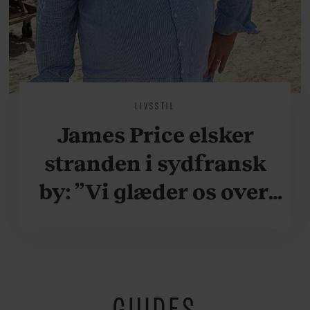
LIVSSTIL
James Price elsker
stranden i sydfransk
by: ”Vi glæder os over,
når vi kan være her i
ydersæsonerne, hvor
der er lidt mere
GUIDES
fredeligt”