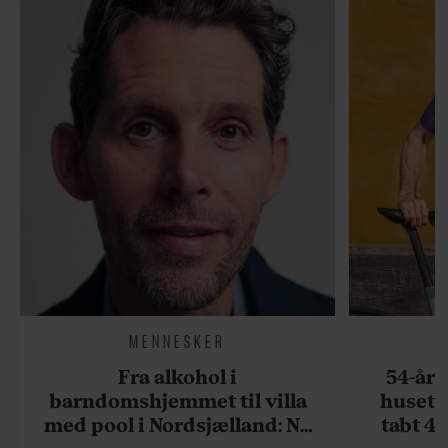
MENNESKER
Fra alkohol i
54-åri
barndomshjemmet til villa
huset 
med pool i Nordsjælland: Nu
tabt 40
skal du høre sandheden om
drøm: 