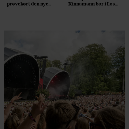
prøvekørt den nye
Kinnamann bor i Los
Volvo EX60: ”Den kører
Angeles og elsker sin
som et svensk eventyr”
morgenrutine: ”Jeg
laver 300 squats og 200
armbøjninger hver
morgen”