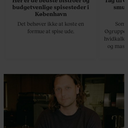
budgetvenlige spisesteder i
smukk
København
Det behøver ikke at koste en
Somme
formue at spise ude.
Øgruppen 
hvidkalke
og masse
viser v
bedste ø
lan