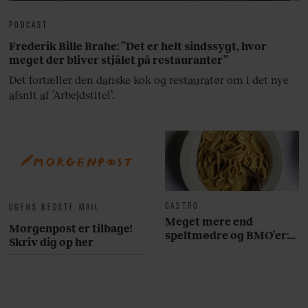
PODCAST
Frederik Bille Brahe: ”Det er helt sindssygt, hvor
meget der bliver stjålet på restauranter”
Det fortæller den danske kok og restauratør om i det nye
afsnit af ’Arbejdstitel’.
GASTRO
UGENS BEDSTE MAIL
Meget mere end
Morgenpost er tilbage!
speltmødre og BMO’er:
Skriv dig op her
Her er 10 fremragende
restauranter på
Østerbro