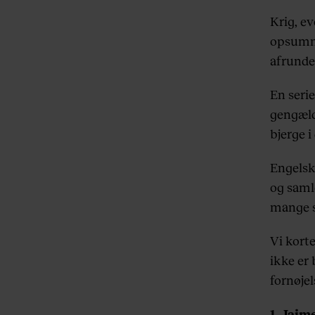
Krig, ev
opsumme
afrunde
En serie
gengæld
bjerge i
Engels
og saml
mange 
Vi korte
ikke er 
fornøjel
1. Jaim