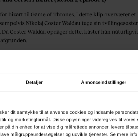
 for bizart til Game of Thrones. I dette klip overværer et l
sempelvis Nikolaj Coster Waldau tage sin tvillingesøste
n. Da Coster Waldau opdager dette, kaster han naturligvi
 afgrunden.
Detaljer
Annonceindstillinger
ker dit samtykke til at anvende cookies og indsamle persondat
istik og marketingformål. Disse oplysninger videregives til vore
er på din enhed for at vise dig målrettede annoncer, levere tilpas
 lave målgruppeundersøgelser og udvikle tjenester. Se mere inf