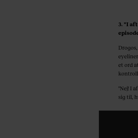
3. "I a
episode
Drogos,
eyeline
et ord 
kontrol
"Nej! I 
sig til,