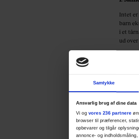
Intet er
barn ek
i et tår
ud over
Samtykke
Ansvarlig brug af dine data
Vi og
vores 236 partnere
øns
browser til præferencer, stat
opbevarer og tilgår oplysning
annonce- og indholdsmåling,