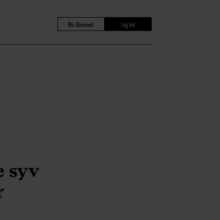
Bliv Abonnent
Log ind
e syv
r