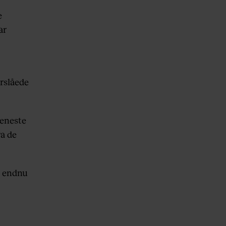
e
ar
orslåede
jeneste
ra de
r endnu