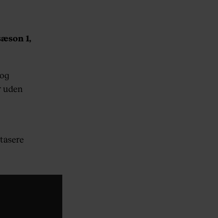
sæson 1,
 og
r uden
ntasere