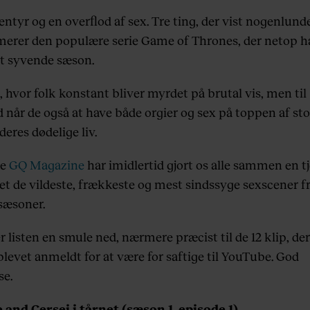
entyr og en overflod af sex. Tre ting, der vist nogenlund
rer den populære serie Game of Thrones, der netop h
t syvende sæson.
, hvor folk konstant bliver myrdet på brutal vis, men til
 når de også at have både orgier og sex på toppen af st
 deres dødelige liv.
ke
GQ Magazine
har imidlertid gjort os alle sammen en t
et de vildeste, frækkeste og mest sindssyge sexscener f
sæsoner.
r listen en smule ned, nærmere præcist til de 12 klip, de
blevet anmeldt for at være for saftige til YouTube. God
se.
e and Cersei i tårnet (sæson 1, episode 1)