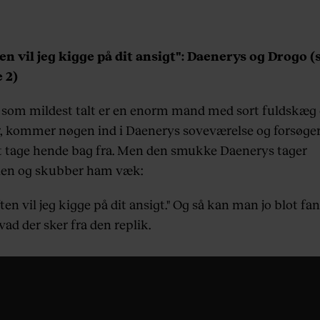
ften vil jeg kigge på dit ansigt": Daenerys og Drogo (
 2)
 som mildest talt er en enorm mand med sort fuldskæg
r, kommer nøgen ind i Daenerys soveværelse og forsøge
at tage hende bag fra. Men den smukke Daenerys tager
len og skubber ham væk:
aften vil jeg kigge på dit ansigt." Og så kan man jo blot fa
 hvad der sker fra den replik.