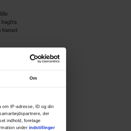
ille
r bagfra
s barnet
Om
a om IP-adresse, ID og din
s samarbejdspartnere, der
set indhold, foretage
ormation under
indstillinger