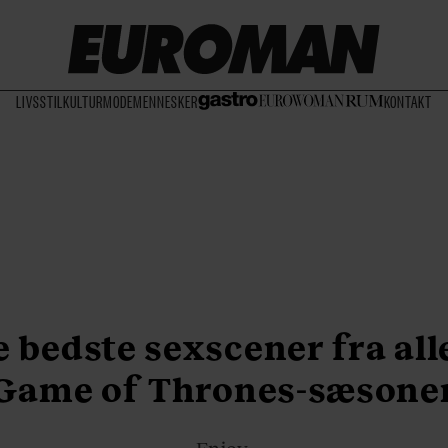
LIVSSTIL
KULTUR
MODE
MENNESKER
KONTAKT
e bedste sexscener fra all
Game of Thrones-sæsone
Enjoy.