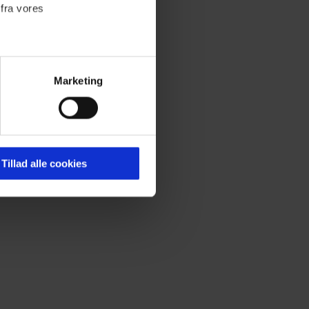
 fra vores
Marketing
ournalistisk indhold til dig.
emmeside. Vi indsamler data
er samt til brug for
ktioner i forbindelse med
Tillad alle cookies
llem om
meget,
 Du kan læse mere om vores
ermed i både