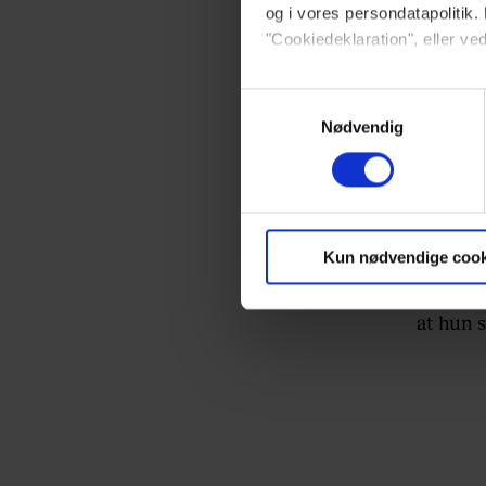
og i vores persondatapolitik. 
"Cookiedeklaration", eller ved
Dine valg anvendes på hele w
Samtykkevalg
Nødvendig
Vi ønsker dit samtykke til at 
Vi anvender egne cookies og c
2. Vise
om IP, ID og din browser for a
markedsføring, så vi kan opti
Kun nødvendige cook
Et skol
sociale medier.
dragedr
at hun s
Du kan til enhver tid trække 
brug af cookies, samarbejdsp
vores
privatlivspolitik
og
co