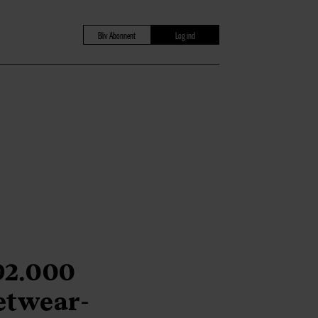
Bliv Abonnent
Log ind
92.000
eetwear-