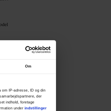
odel
råd til
 jeg
ella til
Om
an er den
a om IP-adresse, ID og din
r den
s samarbejdspartnere, der
set indhold, foretage
ormation under
indstillinger