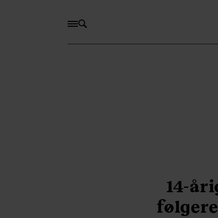
14-år
følgere