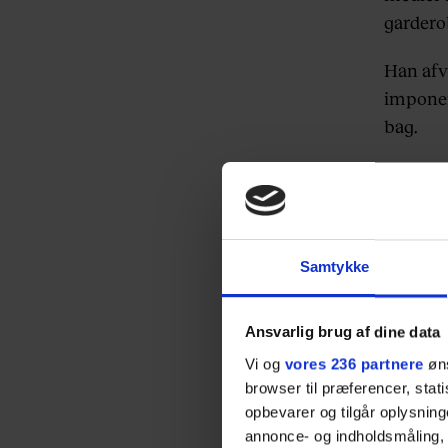
gardero
Han afvi
imponer
bag.
”Selvføl
alt det 
sælger d
Highsn
Samtykke
Til det 
eneste,
Ansvarlig brug af dine data
Vi og
vores 236 partnere
øns
”Der er
browser til præferencer, stat
kun skin
opbevarer og tilgår oplysning
annonce- og indholdsmåling,