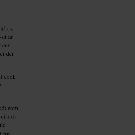
af os,
 et år
nder
er der
t cool.
e
godt som
ej ind i
ale
 Leos