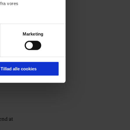
nd af de
 fra vores
n, der
gså
Marketing
ournalistisk indhold til dig.
emmeside. Vi indsamler data
er samt til brug for
ktioner i forbindelse med
Tillad alle cookies
 Du kan læse mere om vores
ermed i både
end at