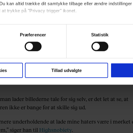
as yndlingsmærker er Supreme, Palace og BAPE på gru
Du kan altid trække dit samtykke tilbage eller ændre indstillinger
ønstre og farver, der er på deres designs. Og garderobe
 at trykke på "Privacy trigger" ikonet.
rt Leo Mandella volsomt populær på Instagram, har da o
ebsitet.
ham i omegnen af 100.000 kroner.
Præferencer
Statistik
indsamle og bruge data for at kunne levere og finansiere relevant j
ookies fra tredjeparter til at at optimere dit besøg på vores hj
t sikre funktionalitet, generere statistik og huske dine præferenc
mere vores reklametiltag på sociale medier og til at vise dig fun
ies
Tillad udvalgte
dit samtykke tilbage via linket, du finder i vores cookiepolitik.
man lader billederne tale for sig selv, er det let at se, at
artnere og behandling af dine personoplysninger i forbindelse h
en ikke er bange for at skille sig ud.
okiepolitik
.
 mere underholdende at lade mine haters være i mørket 
m,” siger han til
Highsnobiety
.