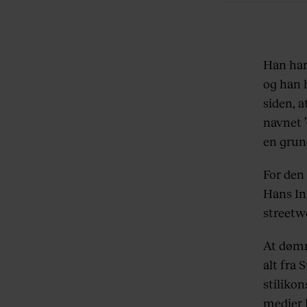
Han har
og han 
siden, a
navnet ’
en grund
For den
Hans Ins
streetwe
At dømm
alt fra 
stiliko
medier 