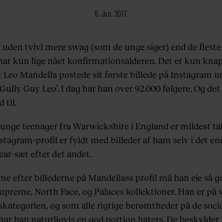
6. Jan. 2017
 uden tvivl mere swag (som de unge siger) end de fleste 
har kun lige nået konfirmationsalderen. Det er kun knap
t Leo Mandella postede sit første billede på Instagram u
Gully Guy Leo’. I dag har han over 92.000 følgere. Og det 
 til.
 unge teenager fra Warwickshire i England er mildest tal
tagram-profil er fyldt med billeder af ham selv i det en
ar-sæt efter det andet.
e efter billederne på Mandellass profil må han eje så 
Supreme, North Face, og Palaces kollektioner. Han er på v
nskategorien, og som alle rigtige berømtheder på de soci
har han naturligvis en god portion haters. De beskylder