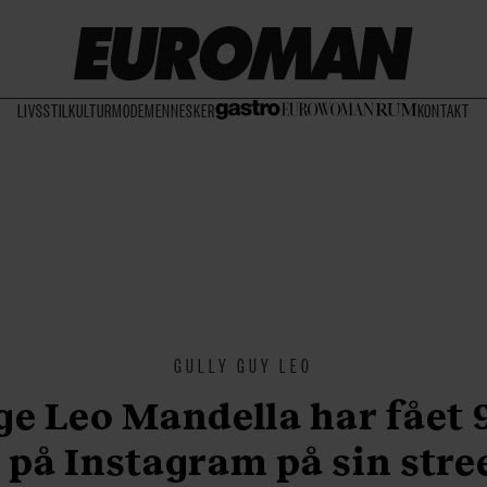
LIVSSTIL
KULTUR
MODE
MENNESKER
KONTAKT
GULLY GUY LEO
ige Leo Mandella har fået 
 på Instagram på sin str