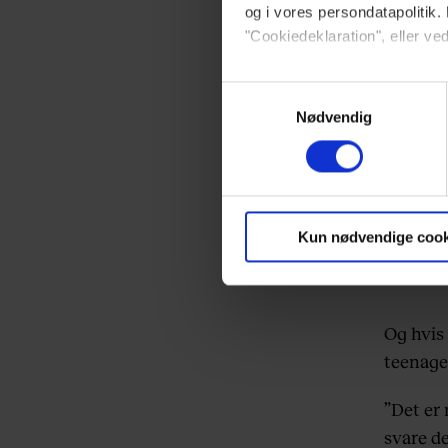
Mandell
og i vores persondatapolitik. 
mange m
"Cookiedeklaration", eller ved
har gjo
Dine valg anvendes på hele w
kostet 
Samtykkevalg
Nødvendig
Vi ønsker dit samtykke til at 
Vi anvender egne cookies og c
om IP, ID og din browser for a
markedsføring, så vi kan opti
Kun nødvendige cook
sociale medier.
Du kan til enhver tid trække 
Og hvis 
brug af cookies, samarbejdsp
teenager
vores
privatlivspolitik
og
co
”Det er
svare de