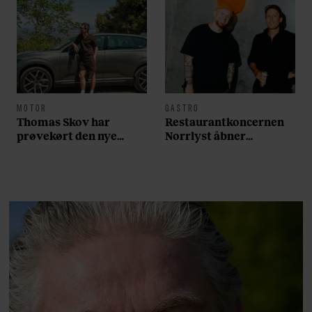
MOTOR
GASTRO
Thomas Skov har
Restaurantkoncernen
prøvekørt den nye
Norrlyst åbner
Volvo EX60: ”Den kører
burgerrestaurant med
som et svensk eventyr”
Casper Drømme