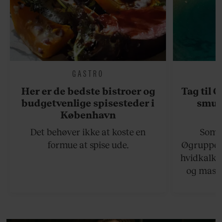
GASTRO
Her er de bedste bistroer og
Tag til 
budgetvenlige spisesteder i
smukk
København
Det behøver ikke at koste en
Somme
formue at spise ude.
Øgruppen 
hvidkalke
og masse
viser v
bedste ø
lan