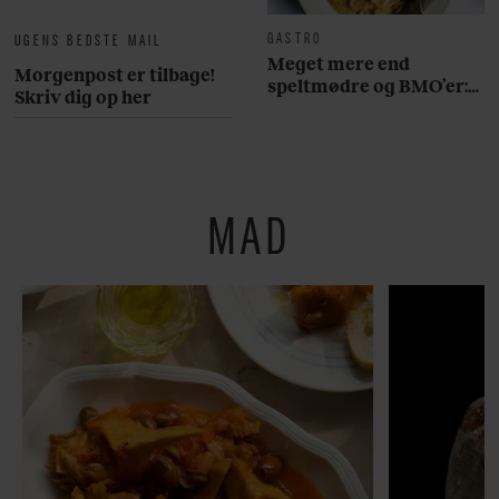
GASTRO
UGENS BEDSTE MAIL
Meget mere end
Morgenpost er tilbage!
speltmødre og BMO’er:
Skriv dig op her
Her er 10 fremragende
restauranter på
Østerbro
MAD