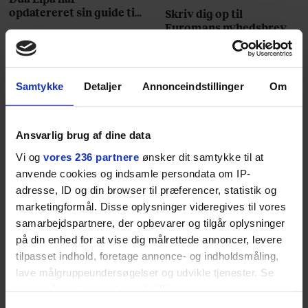
opdatereret sin guide til
Skriv dig op til
København. Og den er –
Euromans nyhedsbrev
ikke overraskende –
her
ganske forudsigelig
Samtykke
Detaljer
Annonceindstillinger
Om
Ansvarlig brug af dine data
Jeg er udpræget
Vi og
vores 236 partnere
ønsker dit samtykke til at
midterbarn. Når min far
anvende cookies og indsamle persondata om IP-
adresse, ID og din browser til præferencer, statistik og
drak sig fuld og blev
marketingformål. Disse oplysninger videregives til vores
uvenner med min mor, var
samarbejdspartnere, der opbevarer og tilgår oplysninger
på din enhed for at vise dig målrettede annoncer, levere
det naturligt for mig at
tilpasset indhold, foretage annonce- og indholdsmåling,
lave målgruppeundersøgelser og udvikle tjenester. Se
forsøge at redde
mere information under
indstillinger
og i vores
stemningen og glatte det
persondatapolitik. Du kan altid trække dit samtykke