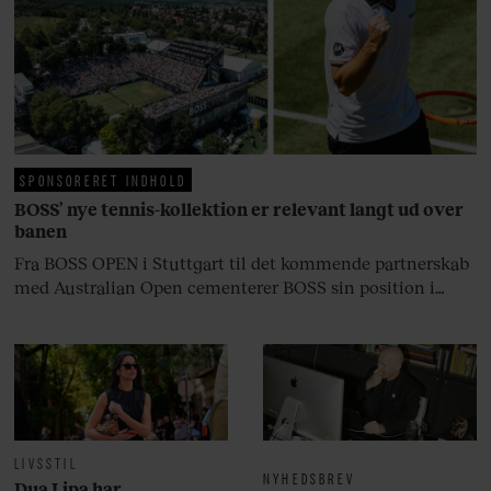
fortællerens plads i et portræt om
arv, angst, familieliv, frygten for
at miste stemmen og den
livsglæde, han nægter at give slip
på.
SPONSORERET INDHOLD
BOSS’ nye tennis-kollektion er relevant langt ud over
banen
Fra BOSS OPEN i Stuttgart til det kommende partnerskab
med Australian Open cementerer BOSS sin position i
krydsfeltet mellem tennis, performance og moderne
livsstil.
LIVSSTIL
NYHEDSBREV
Dua Lipa har