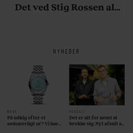
Det ved Stig Rossen alt
om
NYHEDER
MODE
PODCAST
På udkig efter et
Det er alt for nemt at
sommerligt ur? Vi har
brokke sig: Nyt afsnit af
fundet tre gode bud
’Arbejdstitel’ handler