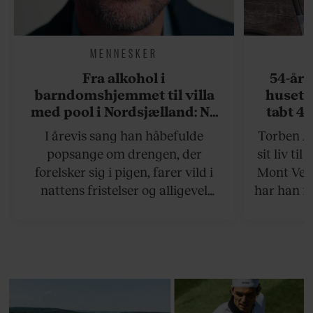
MENNESKER
Fra alkohol i
54-åri
barndomshjemmet til villa
huset 
med pool i Nordsjælland: Nu
tabt 40
skal du høre sandheden om
drøm: 
I årevis sang han håbefulde
Torben An
Rasmus Seebach
skældud 
popsange om drengen, der
sit liv ti
forelsker sig i pigen, farer vild i
Mont Vent
nattens fristelser og alligevel
har han f
finder den lykkelige udgang. Nu,
efter 10 års albumpause, er den
rosenrøde forelskelse trådt i
baggrunden; den naive dreng er
blevet voksen. Her indtager
Danmarks største popstjerne selv