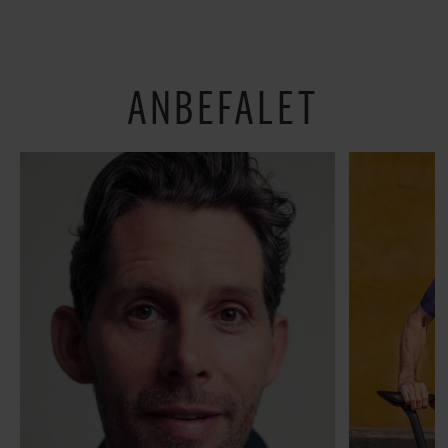
om alt det, der gør
verden lidt sjovere og
hverdagen lidt lysere
ANBEFALET