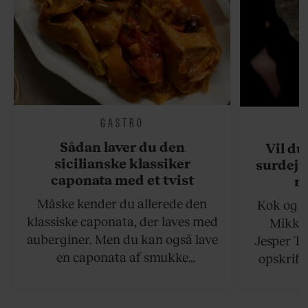
GASTRO
Sådan laver du den
Vil du
sicilianske klassiker
surdejs
caponata med et tvist
n
Måske kender du allerede den
Kok og g
klassiske caponata, der laves med
Mikkel
auberginer. Men du kan også lave
Jesper To
en caponata af smukke
opskrift 
artiskokker. Servér den lun eller
som ka
ved stuetemperatur med godt
måltider –