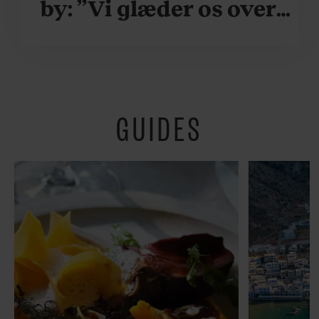
by: ”Vi glæder os over,
når vi kan være her i
ydersæsonerne, hvor
der er lidt mere
GUIDES
fredeligt”