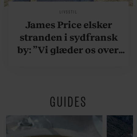
LIVSSTIL
James Price elsker
stranden i sydfransk
by: ”Vi glæder os over,
når vi kan være her i
ydersæsonerne, hvor
der er lidt mere
GUIDES
fredeligt”