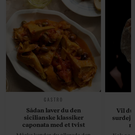
GASTRO
Sådan laver du den
Vil du
sicilianske klassiker
surdejs
caponata med et tvist
n
Måske kender du allerede den