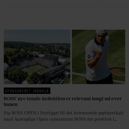
finder den lykkelige udgang. Nu,
efter 10 års albumpause, er den
rosenrøde forelskelse trådt i
baggrunden; den naive dreng er
blevet voksen. Her indtager
Danmarks største popstjerne selv
fortællerens plads i et portræt om
arv, angst, familieliv, frygten for
at miste stemmen og den
livsglæde, han nægter at give slip
på.
SPONSORERET INDHOLD
BOSS’ nye tennis-kollektion er relevant langt ud over
banen
Fra BOSS OPEN i Stuttgart til det kommende partnerskab
med Australian Open cementerer BOSS sin position i
krydsfeltet mellem tennis, performance og moderne