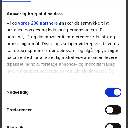
Ansvarlig brug af dine data
PODCAST
GASTRO
Vi og
vores 236 partnere
ønsker dit samtykke til at
Det er alt for nemt at
Spis dig igennem
anvende cookies og indsamle persondata om IP-
brokke sig: Nyt afsnit af
København: Her er de
adresse, ID og din browser til præferencer, statistik og
’Arbejdstitel’ handler
bedste madmarkeder
marketingformål. Disse oplysninger videregives til vores
om alt det, der gør
samarbejdspartnere, der opbevarer og tilgår oplysninger
verden lidt sjovere og
hverdagen lidt lysere
på din enhed for at vise dig målrettede annoncer, levere
tilpasset indhold, foretage annonce- og indholdsmåling,
ANBEFALET
lave målgruppeundersøgelser og udvikle tjenester. Se
mere information under
indstillinger
og i vores
persondatapolitik. Du kan altid trække dit samtykke
Samtykkevalg
tilbage eller ændre indstillinger fra vores
Nødvendig
"Cookiedeklaration", eller ved at trykke på "Privacy
trigger" ikonet.
Præferencer
Dine valg anvendes på hele websitet.
Statistik