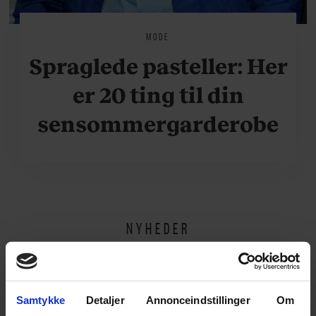
MODE
Spraglede pasteller: Her
er 20 ting til din
sensommergarderobe
NYHEDER
Samtykke
Detaljer
Annonceindstillinger
Om