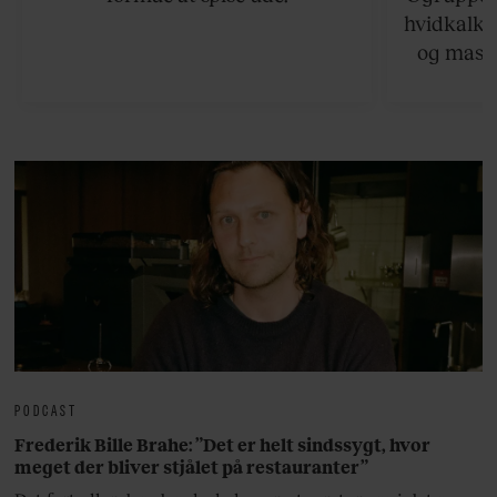
hvidkalke
og masse
viser v
bedste ø
lan
PODCAST
Frederik Bille Brahe: ”Det er helt sindssygt, hvor
meget der bliver stjålet på restauranter”