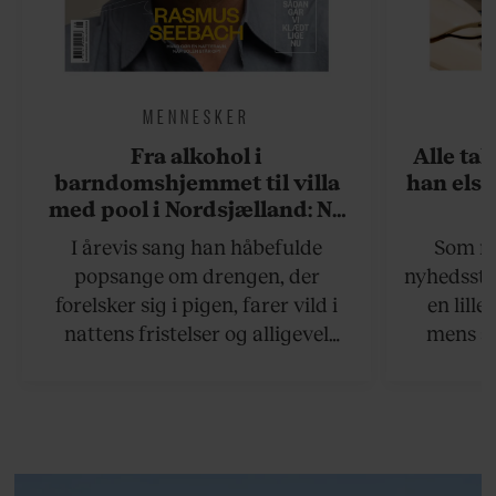
MENNESKER
Fra alkohol i
Alle ta
barndomshjemmet til villa
han elsk
med pool i Nordsjælland: Nu
skal du høre sandheden om
I årevis sang han håbefulde
Som na
Rasmus Seebach
popsange om drengen, der
nyhedsstr
forelsker sig i pigen, farer vild i
en lill
nattens fristelser og alligevel
mens an
finder den lykkelige udgang. Nu,
definer
efter 10 års albumpause, er den
mandlig
rosenrøde forelskelse trådt i
hvor 
baggrunden; den naive dreng er
insisterer
blevet voksen. Her indtager