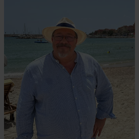
Danmarks største popstjerne selv
fortællerens plads i et portræt om
arv, angst, familieliv, frygten for
at miste stemmen og den
livsglæde, han nægter at give slip
på.