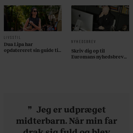
livsstil.
LIVSSTIL
NYHEDSBREV
Dua Lipa har
opdatereret sin guide til
Skriv dig op til
København. Og den er –
Euromans nyhedsbrev
ikke overraskende –
her
ganske forudsigelig
Jeg er udpræget
midterbarn. Når min far
drak sig fuld og blev