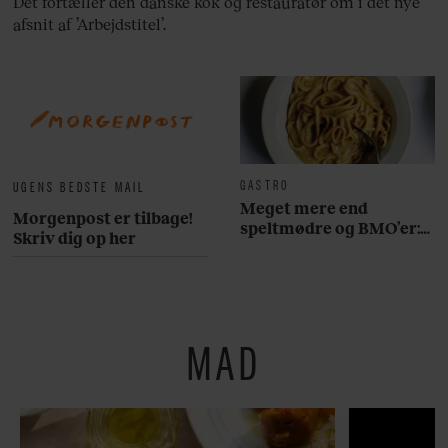
Det fortæller den danske kok og restauratør om i det nye
afsnit af ’Arbejdstitel’.
GASTRO
UGENS BEDSTE MAIL
Meget mere end
Morgenpost er tilbage!
speltmødre og BMO’er:
Skriv dig op her
Her er 10 fremragende
restauranter på
Østerbro
MAD