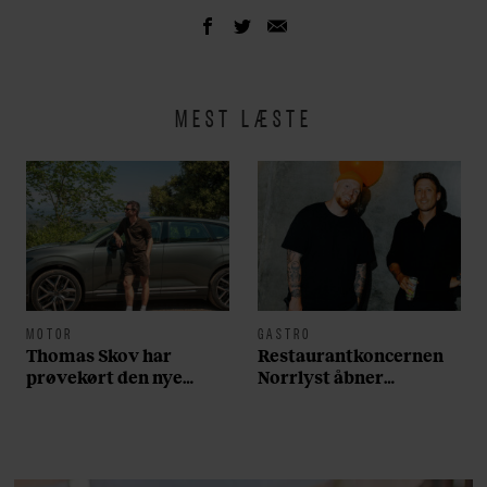
MEST LÆSTE
MOTOR
GASTRO
Thomas Skov har
Restaurantkoncernen
prøvekørt den nye
Norrlyst åbner
Volvo EX60: ”Den kører
burgerrestaurant med
som et svensk eventyr”
Casper Drømme