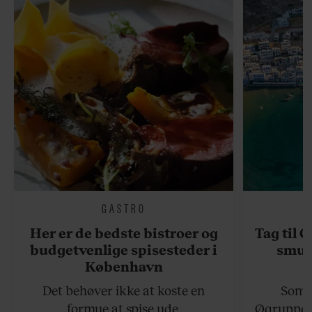
GASTRO
Her er de bedste bistroer og
Tag til 
budgetvenlige spisesteder i
smukk
København
Det behøver ikke at koste en
Somme
formue at spise ude.
Øgruppen 