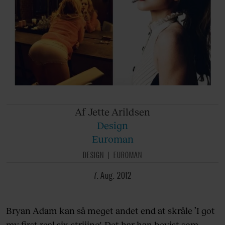
Af Jette
Arildsen
Design
Euroman
DESIGN
EUROMAN
7. Aug. 2012
Bryan Adam kan så meget andet end at skråle ’I got
my first real six-striiing'. Det har han bevist som