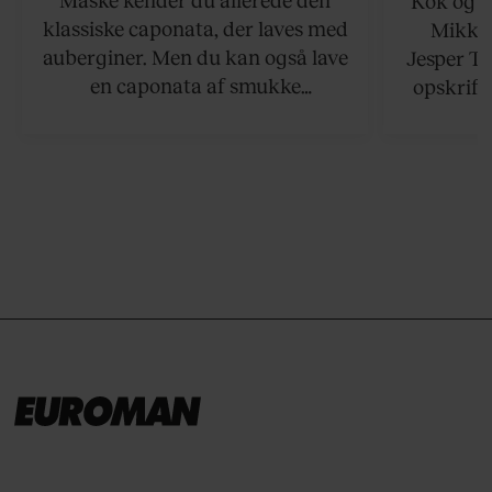
Kok og g
klassiske caponata, der laves med
Mikkel
auberginer. Men du kan også lave
Jesper To
en caponata af smukke
opskrift 
artiskokker. Servér den lun eller
som ka
ved stuetemperatur med godt
måltider –
brød til.