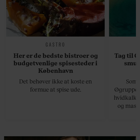
GASTRO
Her er de bedste bistroer og
Tag til 
budgetvenlige spisesteder i
smukk
København
Det behøver ikke at koste en
Somme
formue at spise ude.
Øgruppen 
hvidkalke
og masse
viser v
bedste ø
lan