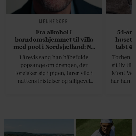
MENNESKER
Fra alkohol i
54-åri
barndomshjemmet til villa
huset 
med pool i Nordsjælland: Nu
tabt 40
skal du høre sandheden om
drøm: 
I årevis sang han håbefulde
Torben An
Rasmus Seebach
skældud 
popsange om drengen, der
sit liv ti
forelsker sig i pigen, farer vild i
Mont Vent
nattens fristelser og alligevel
har han f
finder den lykkelige udgang. Nu,
efter 10 års albumpause, er den
rosenrøde forelskelse trådt i
baggrunden; den naive dreng er
blevet voksen. Her indtager
Danmarks største popstjerne selv
fortællerens plads i et portræt om