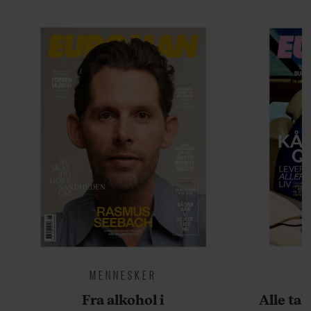
MENNESKER
Fra alkohol i
Alle ta