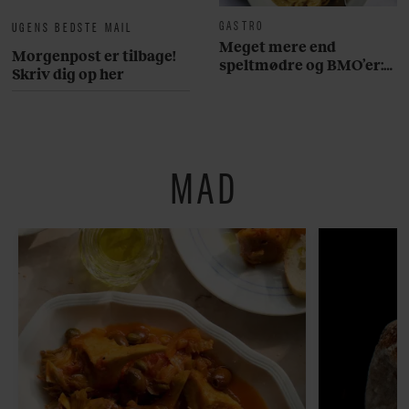
GASTRO
UGENS BEDSTE MAIL
Meget mere end
Morgenpost er tilbage!
speltmødre og BMO’er:
Skriv dig op her
Her er 10 fremragende
restauranter på
Østerbro
MAD