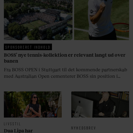
arv, angst, familieliv, frygten for
at miste stemmen og den
livsglæde, han nægter at give slip
på.
SPONSORERET INDHOLD
BOSS’ nye tennis-kollektion er relevant langt ud over
banen
Fra BOSS OPEN i Stuttgart til det kommende partnerskab
med Australian Open cementerer BOSS sin position i
krydsfeltet mellem tennis, performance og moderne
livsstil.
LIVSSTIL
NYHEDSBREV
Dua Lipa har