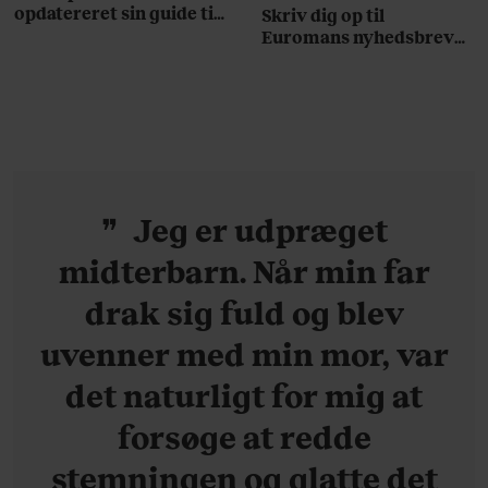
opdatereret sin guide til
Skriv dig op til
København. Og den er –
Euromans nyhedsbrev
ikke overraskende –
her
ganske forudsigelig
Jeg er udpræget
midterbarn. Når min far
drak sig fuld og blev
uvenner med min mor, var
det naturligt for mig at
forsøge at redde
stemningen og glatte det