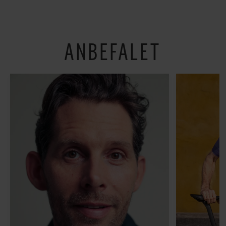
om alt det, der gør
verden lidt sjovere og
hverdagen lidt lysere
ANBEFALET