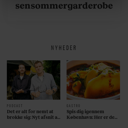
linket, du finder i vores cookiepolitik. Du kan læse mere
sensommergarderobe
om vores brug af cookies, samarbejdspartnere og
behandling af dine personoplysninger i forbindelse
hermed i både vores
privatlivspolitik
og
cookiepolitik
.
NYHEDER
PODCAST
GASTRO
Det er alt for nemt at
Spis dig igennem
brokke sig: Nyt afsnit af
København: Her er de
’Arbejdstitel’ handler
bedste madmarkeder