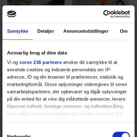
Samtykke
Detaljer
Annonceindstillinger
Om
MOTOR
GASTRO
Thomas Skov har
Restaurantkoncernen
Ansvarlig brug af dine data
prøvekørt den nye
Norrlyst åbner
Vi og
vores 236 partnere
ønsker dit samtykke til at
Volvo EX60: ”Den kører
burgerrestaurant med
anvende cookies og indsamle persondata om IP-
som et svensk eventyr”
Casper Drømme
adresse, ID og din browser til præferencer, statistik og
marketingformål. Disse oplysninger videregives til vores
samarbejdspartnere, der opbevarer og tilgår oplysninger
på din enhed for at vise dig målrettede annoncer, levere
tilpasset indhold, foretage annonce- og indholdsmåling,
lave målgruppeundersøgelser og udvikle tjenester. Se
mere information under
indstillinger
og i vores
persondatapolitik. Du kan altid trække dit samtykke
Samtykkevalg
tilbage eller ændre indstillinger fra vores
Nødvendig