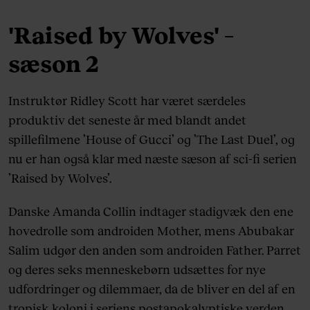
'Raised by Wolves' –
sæson 2
Instruktør Ridley Scott har været særdeles
produktiv det seneste år med blandt andet
spillefilmene ’House of Gucci’ og ’The Last Duel’, og
nu er han også klar med næste sæson af sci-fi serien
’Raised by Wolves’.
Danske Amanda Collin indtager stadigvæk den ene
hovedrolle som androiden Mother, mens Abubakar
Salim udgør den anden som androiden Father. Parret
og deres seks menneskebørn udsættes for nye
udfordringer og dilemmaer, da de bliver en del af en
tropisk koloni i seriens postapokalyptiske verden.