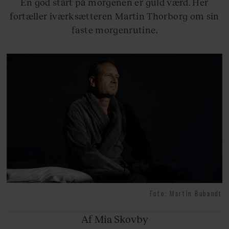
En god start på morgenen er guld værd. Her
fortæller iværksætteren Martin Thorborg om sin
faste morgenrutine.
Foto: Martin Bubandt
Af Mia
Skovby