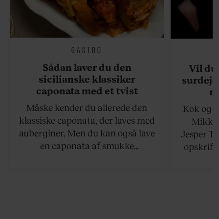
GASTRO
Sådan laver du den
Vil du
sicilianske klassiker
surdejs
caponata med et tvist
n
Måske kender du allerede den
Kok og g
klassiske caponata, der laves med
Mikkel
auberginer. Men du kan også lave
Jesper To
en caponata af smukke
opskrift 
artiskokker. Servér den lun eller
som ka
ved stuetemperatur med godt
måltider –
brød til.