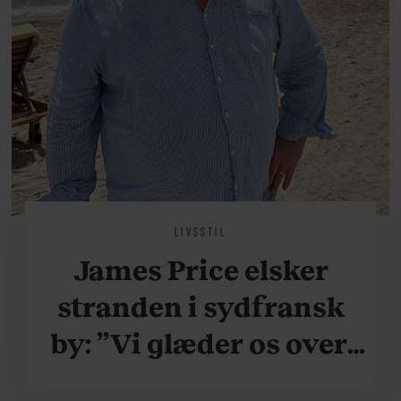
LIVSSTIL
James Price elsker
stranden i sydfransk
by: ”Vi glæder os over,
når vi kan være her i