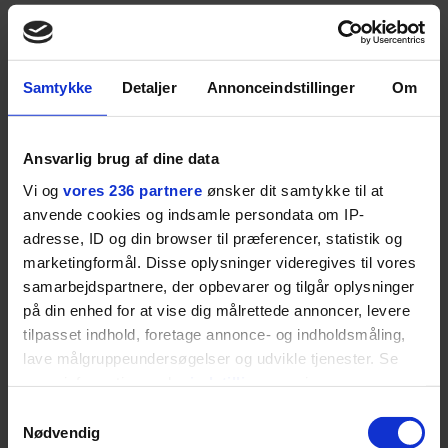
ANBEFALET
Samtykke
Detaljer
Annonceindstillinger
Om
Ansvarlig brug af dine data
Vi og
vores 236 partnere
ønsker dit samtykke til at
anvende cookies og indsamle persondata om IP-
adresse, ID og din browser til præferencer, statistik og
marketingformål. Disse oplysninger videregives til vores
samarbejdspartnere, der opbevarer og tilgår oplysninger
på din enhed for at vise dig målrettede annoncer, levere
tilpasset indhold, foretage annonce- og indholdsmåling,
lave målgruppeundersøgelser og udvikle tjenester. Se
mere information under
indstillinger
og i vores
persondatapolitik. Du kan altid trække dit samtykke
Samtykkevalg
tilbage eller ændre indstillinger fra vores
Nødvendig
MENNESKER