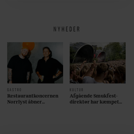
verden lidt sjovere og
hverdagen lidt lysere
NYHEDER
GASTRO
KULTUR
Restaurantkoncernen
Afgående Smukfest-
Norrlyst åbner
direktør har kæmpet
burgerrestaurant med
for anti-dagligdag i 46
Casper Drømme
år: ”Det er blevet
utroligt svært bare at
være menneske”