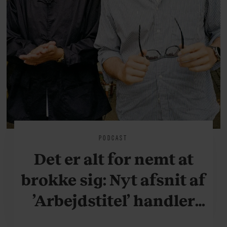
PODCAST
Det er alt for nemt at
brokke sig: Nyt afsnit af
’Arbejdstitel’ handler
om alt det, der gør