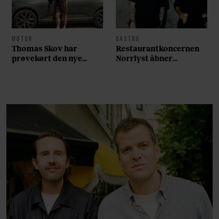
MOTOR
GASTRO
Thomas Skov har
Restaurantkoncernen
prøvekørt den nye
Norrlyst åbner
Volvo EX60: ”Den kører
burgerrestaurant med
som et svensk eventyr”
Casper Drømme