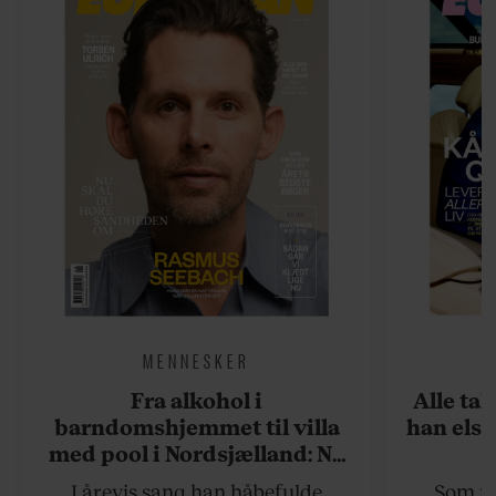
MENNESKER
Fra alkohol i
Alle ta
barndomshjemmet til villa
han elsk
med pool i Nordsjælland: Nu
skal du høre sandheden om
I årevis sang han håbefulde
Som na