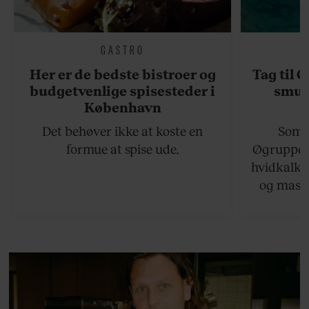
GASTRO
Her er de bedste bistroer og
Tag til 
budgetvenlige spisesteder i
smukk
København
Det behøver ikke at koste en
Somme
formue at spise ude.
Øgruppen 
hvidkalke
og masse
viser v
bedste ø
lan