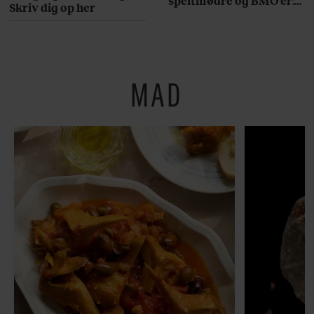
speltmødre og BMO’er:
Skriv dig op her
Her er 10 fremragende
restauranter på
Østerbro
MAD