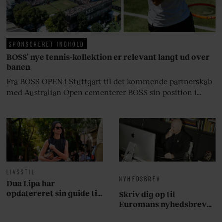
livsglæde, han nægter at give slip
om vores brug af cookies, samarbejdspartnere og
på.
behandling af dine personoplysninger i forbindelse
hermed i både vores
privatlivspolitik
og
cookiepolitik
.
SPONSORERET INDHOLD
BOSS’ nye tennis-kollektion er relevant langt ud over
banen
Fra BOSS OPEN i Stuttgart til det kommende partnerskab
med Australian Open cementerer BOSS sin position i
krydsfeltet mellem tennis, performance og moderne
livsstil.
LIVSSTIL
NYHEDSBREV
Dua Lipa har
opdatereret sin guide til
Skriv dig op til
København. Og den er –
Euromans nyhedsbrev
ikke overraskende –
her