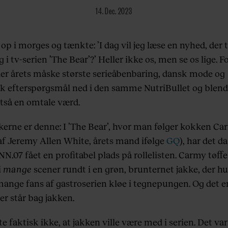
14. Dec. 2023
op i morges og tænkte: ’I dag vil jeg læse en nyhed, der t
 i tv-serien ’The Bear’?’ Heller ikke os, men se os lige. F
er årets måske største serieåbenbaring, dansk mode og
sk efterspørgsmål ned i den samme NutriBullet og blende
ltså en omtale værd.
kerne er denne: I ’The Bear’, hvor man følger kokken C
 af Jeremy Allen White, årets mand ifølge
GQ
), har det d
.07 fået en profitabel plads på rollelisten. Carmy tøffe
i
mange
scener rundt i en grøn, brunternet jakke, der hu
mange fans af gastroserien kløe i tegnepungen. Og det er
er står bag jakken.
te faktisk ikke, at jakken ville være med i serien. Det var