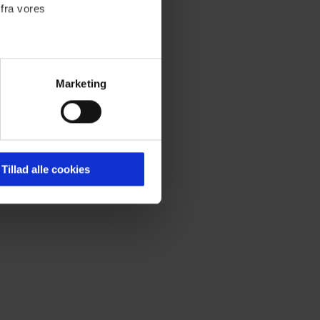
 fra vores
Marketing
ournalistisk indhold til dig.
emmeside. Vi indsamler data
er samt til brug for
ktioner i forbindelse med
Tillad alle cookies
 Du kan læse mere om vores
ermed i både