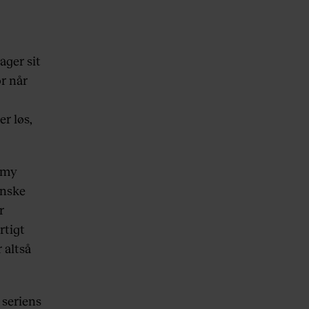
ager sit
or når
r løs,
army
anske
r
rtigt
 altså
 seriens