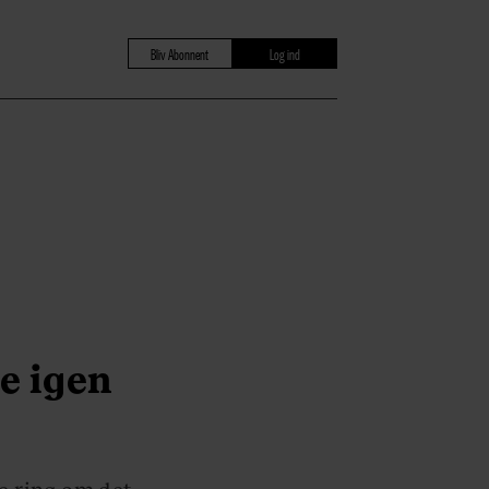
Bliv Abonnent
Log ind
e igen
ne ring om det