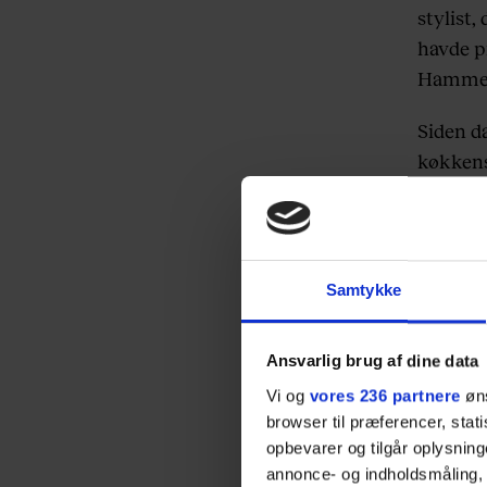
stylist,
havde p
Hammers
Siden d
køkkens
Det skr
Samtykke
Ansvarlig brug af dine data
Vi og
vores 236 partnere
øns
browser til præferencer, stat
opbevarer og tilgår oplysning
annonce- og indholdsmåling,