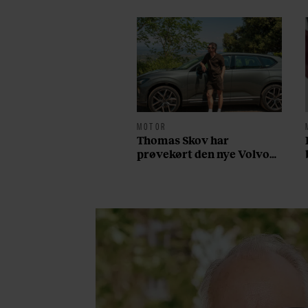
MOTOR
Thomas Skov har
prøvekørt den nye Volvo
EX60: ”Den kører som et
svensk eventyr”