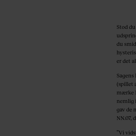
Stod du 
udspring
du smid
hysteri
er det a
Sagens 
(spillet
mærke NN
nemlig 
gav de 
NN.07, d
”Vi vids