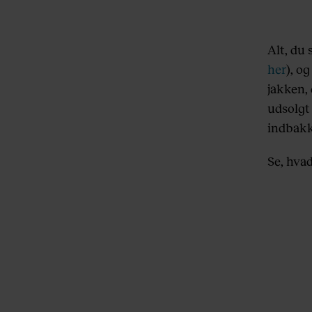
Alt, du 
her
), o
jakken, 
udsolgt 
indbakk
Se, hvad