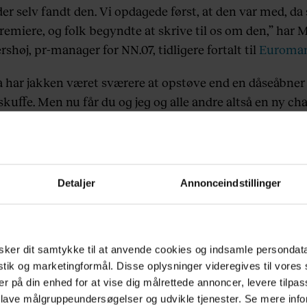
 der selv fandt den. Vi opdagede først, at den var med, da
remiere, og folk begyndte at skrive til os om den,” har 
høj, pr-manager for NN.07, tidligere fortalt til
Euroma
a har jakken været sværere at opstøve end en dåseåbner 
kuffe. Men nu får du og jeg og alle andre altså en ny ch
iver NN.07 på deres egen Instagram.
Detaljer
Annonceindstillinger
ker dit samtykke til at anvende cookies og indsamle persondat
istik og marketingformål. Disse oplysninger videregives til vore
er på din enhed for at vise dig målrettede annoncer, levere tilpas
 lave målgruppeundersøgelser og udvikle tjenester. Se mere inf