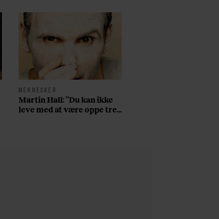
MENNESKER
Martin Hall: ”Du kan ikke
leve med at være oppe tre
døgn i træk på amfetamin,
have århundredets nedtur
på fjerdedagen, og så
starte forfra”