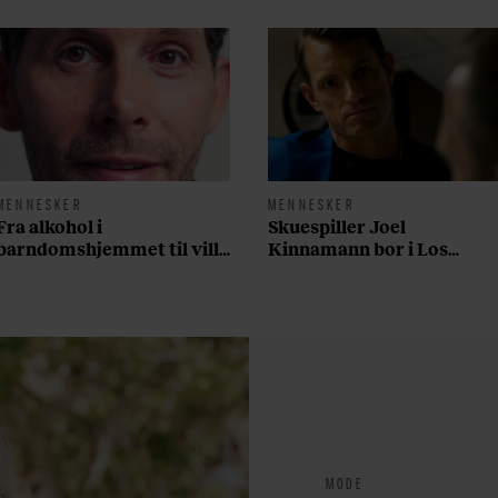
MENNESKER
MENNESKER
Fra alkohol i
Skuespiller Joel
barndomshjemmet til villa
Kinnamann bor i Los
med pool i Nordsjælland:
Angeles og elsker sin
Nu skal du høre sandheden
morgenrutine: ”Jeg laver
om Rasmus Seebach
300 squats og 200
armbøjninger hver
morgen”
MODE