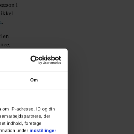
 sæson 1
Mikkel
n
.
i en
ance.
Om
a om IP-adresse, ID og din
s samarbejdspartnere, der
set indhold, foretage
ormation under
indstillinger