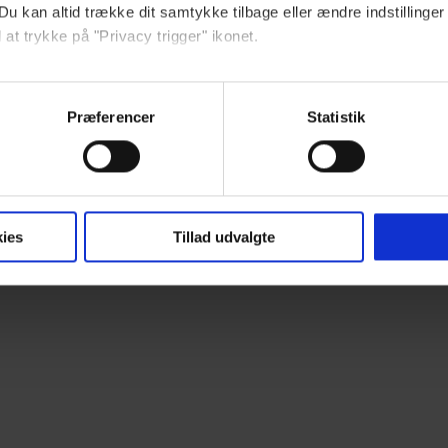
Du kan altid trække dit samtykke tilbage eller ændre indstillinger
 at trykke på "Privacy trigger" ikonet.
ebsitet.
Præferencer
Statistik
indsamle og bruge data for at kunne levere og finansiere relevant j
ookies fra tredjeparter til at at optimere dit besøg på vores hj
t sikre funktionalitet, generere statistik og huske dine præferenc
mere vores reklametiltag på sociale medier og til at vise dig fun
ies
Tillad udvalgte
dit samtykke tilbage via linket, du finder i vores cookiepolitik.
artnere og behandling af dine personoplysninger i forbindelse h
okiepolitik
.