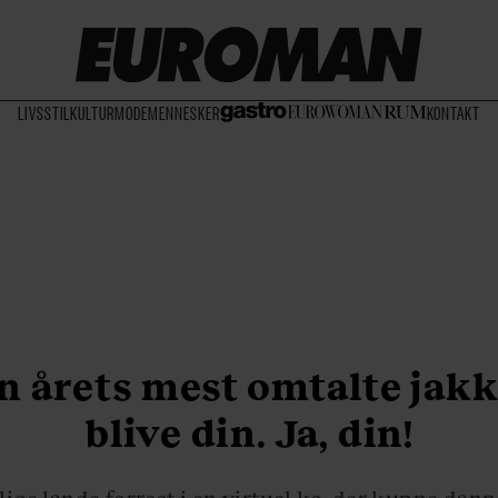
LIVSSTIL
KULTUR
MODE
MENNESKER
KONTAKT
n årets mest omtalte jakk
blive din. Ja, din!
lige lande forrest i en virtuel kø, der kunne dan