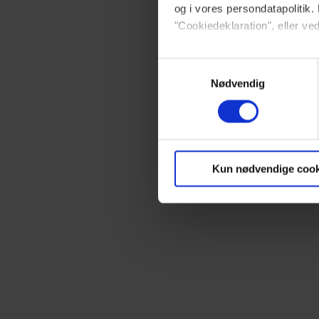
og i vores persondatapolitik. 
"Cookiedeklaration", eller ved
Dine valg anvendes på hele w
Samtykkevalg
Nødvendig
Vi ønsker dit samtykke til at 
Vi anvender egne cookies og c
om IP, ID og din browser for a
markedsføring, så vi kan opti
Kun nødvendige cook
sociale medier.
Du kan til enhver tid trække 
brug af cookies, samarbejdsp
vores
privatlivspolitik
og
co