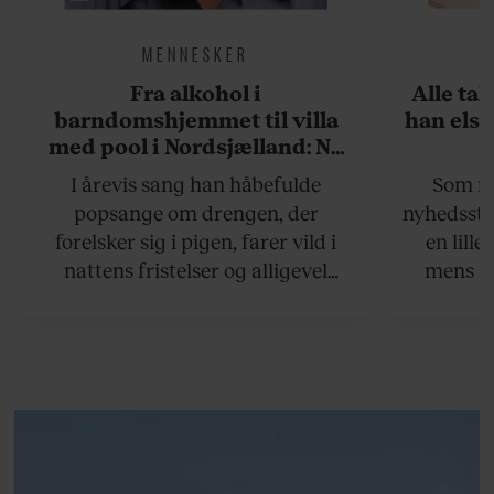
MENNESKER
Fra alkohol i
Alle ta
barndomshjemmet til villa
han elsk
med pool i Nordsjælland: Nu
skal du høre sandheden om
I årevis sang han håbefulde
Som na
Rasmus Seebach
popsange om drengen, der
nyhedsstr
forelsker sig i pigen, farer vild i
en lill
nattens fristelser og alligevel
mens an
finder den lykkelige udgang. Nu,
definer
efter 10 års albumpause, er den
mandlig
rosenrøde forelskelse trådt i
hvor 
baggrunden; den naive dreng er
insisterer
blevet voksen. Her indtager
Danmarks største popstjerne selv
fortællerens plads i et portræt om