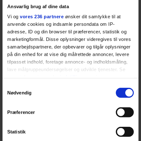
Ansvarlig brug af dine data
Vi og
vores 236 partnere
ønsker dit samtykke til at
LIVSSTIL
anvende cookies og indsamle persondata om IP-
NYHEDSBREV
Dua Lipa har
adresse, ID og din browser til præferencer, statistik og
opdatereret sin guide til
Skriv dig op til
marketingformål. Disse oplysninger videregives til vores
København. Og den er –
Euromans nyhedsbrev
samarbejdspartnere, der opbevarer og tilgår oplysninger
ikke overraskende –
her
på din enhed for at vise dig målrettede annoncer, levere
ganske forudsigelig
tilpasset indhold, foretage annonce- og indholdsmåling,
lave målgruppeundersøgelser og udvikle tjenester. Se
mere information under
indstillinger
og i vores
persondatapolitik. Du kan altid trække dit samtykke
Samtykkevalg
tilbage eller ændre indstillinger fra vores
Nødvendig
Jeg er udpræget
"Cookiedeklaration", eller ved at trykke på "Privacy
trigger" ikonet.
midterbarn. Når min far
Præferencer
drak sig fuld og blev
Dine valg anvendes på hele websitet.
uvenner med min mor, var
Statistik