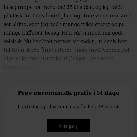
læsegruppe for mere end 35 år siden, og jeg faldt
pladask for hans finurlighed og store viden om stort
set alting, som jeg nød i mange frikvarterer og på
mange kaffebar-besøg. Han var simpelthen godt
selskab. Nu har livet formet sig sådan, at der bliver
tid til en stribe ”frikvarterer” mere med Anders. Det
glæder jeg mig ustyrligt til,” siger Lars Løkke
Rasmussen.
Prøv euroman.dk gratis i 14 dage
Fuld adgang til euroman.dk fra kun 29 kr./md.
Kom igang