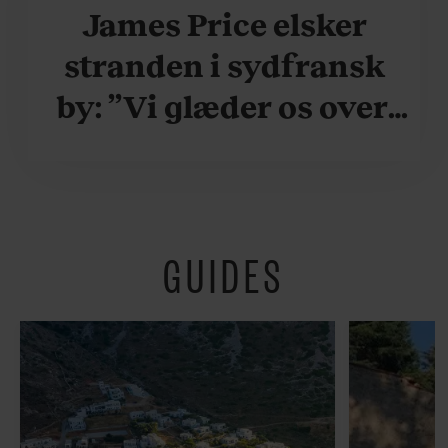
James Price elsker
stranden i sydfransk
by: ”Vi glæder os over,
når vi kan være her i
ydersæsonerne, hvor
der er lidt mere
GUIDES
fredeligt”