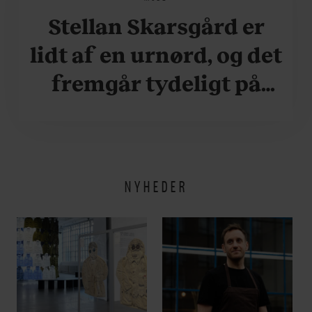
Stellan Skarsgård er
lidt af en urnørd, og det
fremgår tydeligt på
hans håndled. Se bare
her
NYHEDER