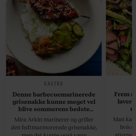
GASTRO
Frem m
Denne barbecuemarinerede
laver 
grisenakke kunne meget vel
me
blive sommerens bedste
grillret
Man kan s
Mira Arkin marinerer og griller
hvis de
den fedtmarmorerede grisenakke,
stjernek
men det kunne også være