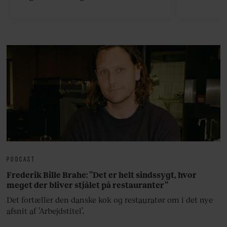
viser vej til en håndfuld af de
rejsetips
bedste øer, som ikke ligger for
hjemli
langt væk fra Athen.
PODCAST
Frederik Bille Brahe: ”Det er helt sindssygt, hvor
meget der bliver stjålet på restauranter”
Det fortæller den danske kok og restauratør om i det nye
afsnit af ’Arbejdstitel’.