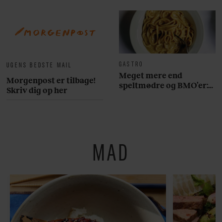
GASTRO
UGENS BEDSTE MAIL
Meget mere end
Morgenpost er tilbage!
speltmødre og BMO’er:
Skriv dig op her
Her er 10 fremragende
restauranter på
Østerbro
MAD