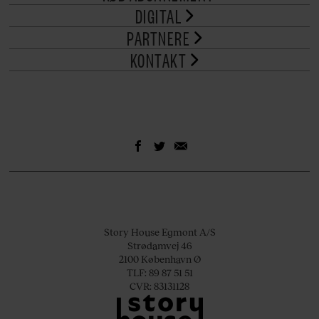
DIGITAL
PARTNERE
KONTAKT
Story House Egmont A/S
Strødamvej 46
2100 København Ø
TLF: 89 87 51 51
CVR: 83131128