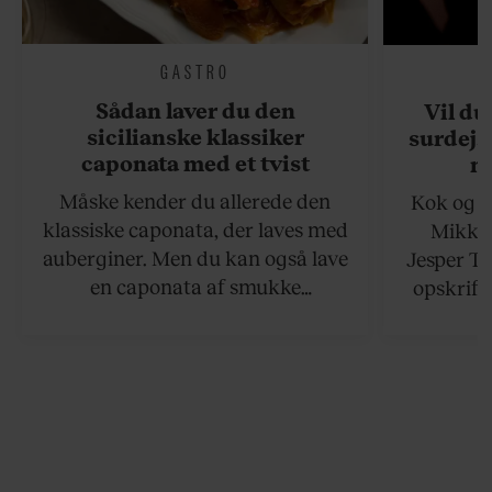
GASTRO
Sådan laver du den
Vil du
sicilianske klassiker
surdejs
caponata med et tvist
n
Måske kender du allerede den
Kok og g
klassiske caponata, der laves med
Mikkel
auberginer. Men du kan også lave
Jesper To
en caponata af smukke
opskrift 
artiskokker. Servér den lun eller
som ka
ved stuetemperatur med godt
måltider –
brød til.