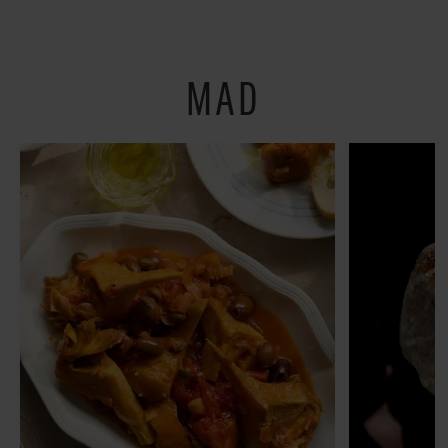
restauranter på
Østerbro
MAD