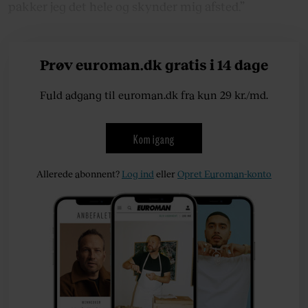
pakker jeg det hele og skynder mig afsted.”
Prøv euroman.dk gratis i 14 dage
Fuld adgang til euroman.dk fra kun 29 kr./md.
Kom igang
Allerede abonnent?
Log ind
eller
Opret Euroman-konto