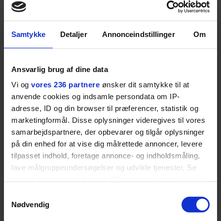
SPONSORERET INDHOLD
Samtykke
Detaljer
Annonceindstillinger
Om
BOSS’ nye tennis-kollektion er relevant langt ud over
banen
Fra BOSS OPEN i Stuttgart til det kommende partnerskab
Ansvarlig brug af dine data
med Australian Open cementerer BOSS sin position i
krydsfeltet mellem tennis, performance og moderne
Vi og
vores 236 partnere
ønsker dit samtykke til at
livsstil.
anvende cookies og indsamle persondata om IP-
adresse, ID og din browser til præferencer, statistik og
marketingformål. Disse oplysninger videregives til vores
samarbejdspartnere, der opbevarer og tilgår oplysninger
på din enhed for at vise dig målrettede annoncer, levere
LIVSSTIL
tilpasset indhold, foretage annonce- og indholdsmåling,
NYHEDSBREV
Dua Lipa har
lave målgruppeundersøgelser og udvikle tjenester. Se
opdatereret sin guide til
Skriv dig op til
mere information under
indstillinger
og i vores
København. Og den er –
Euromans nyhedsbrev
persondatapolitik. Du kan altid trække dit samtykke
ikke overraskende –
her
Samtykkevalg
ganske forudsigelig
tilbage eller ændre indstillinger fra vores
Nødvendig
"Cookiedeklaration", eller ved at trykke på "Privacy