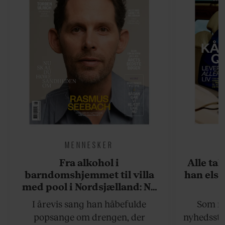
MENNESKER
Fra alkohol i
Alle ta
barndomshjemmet til villa
han elsk
med pool i Nordsjælland: Nu
skal du høre sandheden om
I årevis sang han håbefulde
Som na
Rasmus Seebach
popsange om drengen, der
nyhedsstr