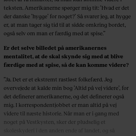
teksten. Amerikanerne spørger mig tit: ’Hvad er det
der danske ’hygge’ for noget?’ Så svarer jeg, at hygge
er, at man tager sig tid til at sidde omkring bordet,
også selv om man er færdig med at spise.”
Er det selve billedet på amerikanernes
mentalitet, at de skal skynde sig med at blive
færdige med at spise, så de kan komme videre?
”Ja. Det er et ekstremt rastløst folkefærd. Jeg
overvejede at kalde min bog ’Altid på vej videre’, for
det definerer amerikanerne, og det definerer også
mig. I korrespondentjobbet er man altid på vej
videre til næste historie. Når man er i gang med
noget på Vestkysten, sker der pludselig et
skoleskyderi i den anden ende af landet, og så