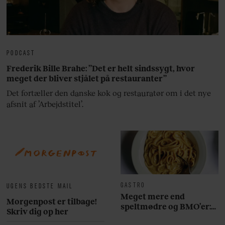
PODCAST
Frederik Bille Brahe: ”Det er helt sindssygt, hvor
meget der bliver stjålet på restauranter”
Det fortæller den danske kok og restauratør om i det nye
afsnit af ’Arbejdstitel’.
GASTRO
UGENS BEDSTE MAIL
Meget mere end
Morgenpost er tilbage!
speltmødre og BMO’er:
Skriv dig op her
Her er 10 fremragende