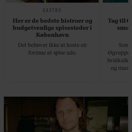
GASTRO
Her er de bedste bistroer og
Tag til 
budgetvenlige spisesteder i
smukk
København
Det behøver ikke at koste en
Somme
formue at spise ude.
Øgruppen 
hvidkalke
og masse
viser v
bedste ø
lan