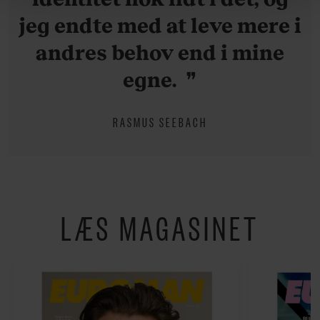
behandling af dine personoplysninger i forbindelse
jeg endte med at leve mere i
hermed i både vores
privatlivspolitik
og
cookiepolitik
.
andres behov end i mine
egne.
RASMUS SEEBACH
LÆS MAGASINET