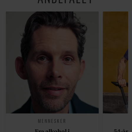
MENNESKER
Fra alkohol i
54-åri