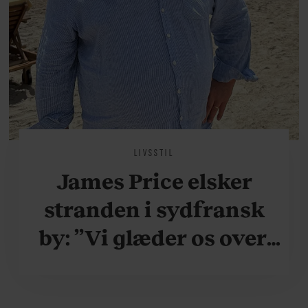
LIVSSTIL
James Price elsker
stranden i sydfransk
by: ”Vi glæder os over,
når vi kan være her i
ydersæsonerne, hvor