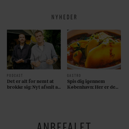
NYHEDER
PODCAST
GASTRO
Det er alt for nemt at
Spis dig igennem
brokke sig: Nyt afsnit af
København: Her er de
’Arbejdstitel’ handler
bedste madmarkeder
om alt det, der gør
verden lidt sjovere og
hverdagen lidt lysere
ANBEFALET