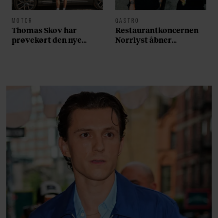
MOTOR
GASTRO
Thomas Skov har
Restaurantkoncernen
prøvekørt den nye
Norrlyst åbner
Volvo EX60: ”Den kører
burgerrestaurant med
som et svensk eventyr”
Casper Drømme