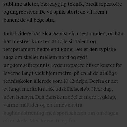
sublime atleter, bæredygtig teknik, bredt repertoire
og angrebsiver: De vil spille stort; de vil frem i
banen; de vil begejstre.
Indtil videre har Alcaraz vist sig mest moden, og han
har mestret kunsten at tøjle sit talent og
temperament bedre end Rune. Det er den typiske
saga om skellet mellem nord og syd i
ungdomselitetennis: Sydeuropæere bliver kastet for
løverne langt væk hjemmefra, på en af de utallige
tennisskoler, allerede som 10-12-årige. Derfra er det
ét langt meritokratisk udskillelsesløb. Hver dag,
uden hensyn. Den danske model er mere rygklap,
varme måltider og en times ekstra
baghåndstræning med sportschefen om onsdagen
efter skole. Med kørsel til og fra.