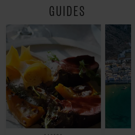
GUIDES
fredeligt”