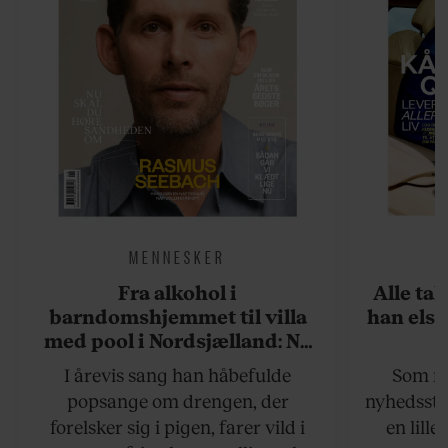
MENNESKER
Fra alkohol i
Alle ta
barndomshjemmet til villa
han elsk
med pool i Nordsjælland: Nu
skal du høre sandheden om
I årevis sang han håbefulde
Som na
Rasmus Seebach
popsange om drengen, der
nyhedsstr
forelsker sig i pigen, farer vild i
en lill