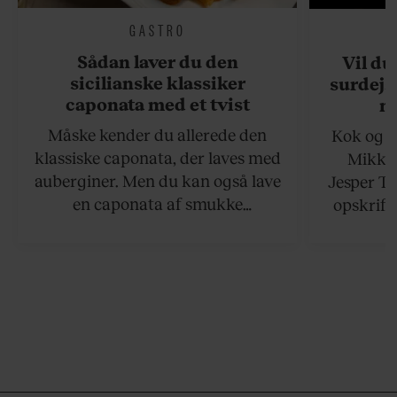
GASTRO
Sådan laver du den
Vil du
sicilianske klassiker
surdejs
caponata med et tvist
n
Måske kender du allerede den
Kok og g
klassiske caponata, der laves med
Mikkel
auberginer. Men du kan også lave
Jesper To
en caponata af smukke
opskrift 
artiskokker. Servér den lun eller
som ka
ved stuetemperatur med godt
måltider –
brød til.