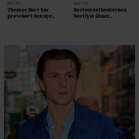
MOTOR
GASTRO
Thomas Skov har
Restaurantkoncernen
prøvekørt den nye
Norrlyst åbner
Volvo EX60: ”Den kører
burgerrestaurant med
som et svensk eventyr”
Casper Drømme