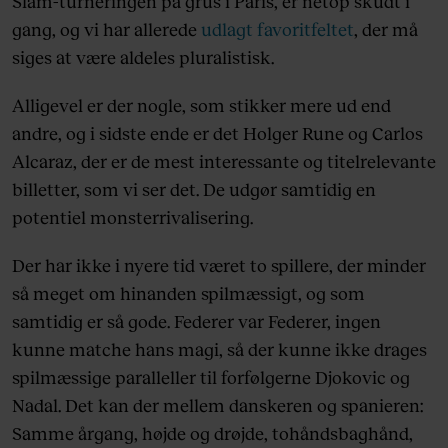
Slam-turneringen på grus i Paris, er netop skudt i
gang, og vi har allerede
udlagt favoritfeltet
, der må
siges at være aldeles pluralistisk.
Alligevel er der nogle, som stikker mere ud end
andre, og i sidste ende er det Holger Rune og Carlos
Alcaraz, der er de mest interessante og titelrelevante
billetter, som vi ser det. De udgør samtidig en
potentiel monsterrivalisering.
Der har ikke i nyere tid været to spillere, der minder
så meget om hinanden spilmæssigt, og som
samtidig er så gode. Federer var Federer, ingen
kunne matche hans magi, så der kunne ikke drages
spilmæssige paralleller til forfølgerne Djokovic og
Nadal. Det kan der mellem danskeren og spanieren:
Samme årgang, højde og drøjde, tohåndsbaghånd,