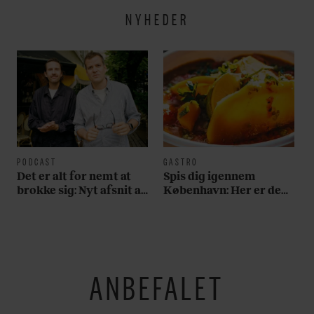
NYHEDER
PODCAST
GASTRO
Det er alt for nemt at
Spis dig igennem
brokke sig: Nyt afsnit af
København: Her er de
’Arbejdstitel’ handler
bedste madmarkeder
om alt det, der gør
verden lidt sjovere og
hverdagen lidt lysere
ANBEFALET