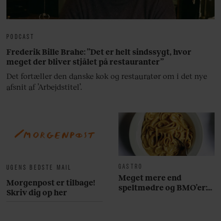
PODCAST
Frederik Bille Brahe: ”Det er helt sindssygt, hvor
meget der bliver stjålet på restauranter”
Det fortæller den danske kok og restauratør om i det nye
afsnit af ’Arbejdstitel’.
GASTRO
UGENS BEDSTE MAIL
Meget mere end
Morgenpost er tilbage!
speltmødre og BMO’er:
Skriv dig op her
Her er 10 fremragende
restauranter på
Østerbro