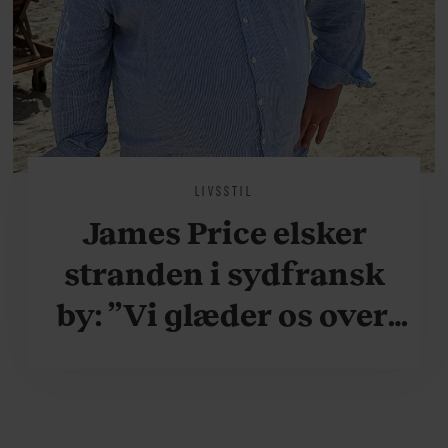
LIVSSTIL
James Price elsker
stranden i sydfransk
by: ”Vi glæder os over,
når vi kan være her i
ydersæsonerne, hvor
der er lidt mere