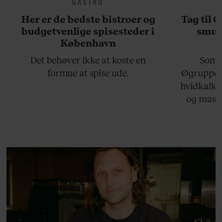
GASTRO
Her er de bedste bistroer og
Tag til 
budgetvenlige spisesteder i
smukk
København
Det behøver ikke at koste en
Somme
formue at spise ude.
Øgruppen 
hvidkalke
og masse
viser v
bedste ø
lan