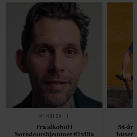
MENNESKER
Fra alkohol i
54-åri
barndomshjemmet til villa
huset 