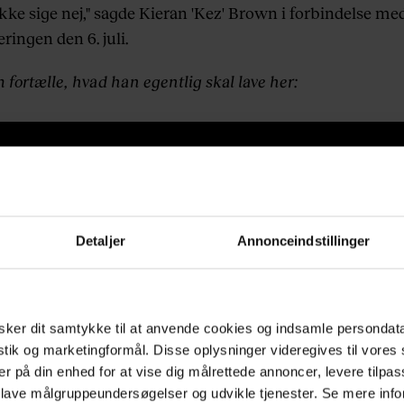
kke sige nej," sagde Kieran 'Kez' Brown i forbindelse me
ingen den 6. juli.
fortælle, hvad han egentlig skal lave her:
Detaljer
Annonceindstillinger
ker dit samtykke til at anvende cookies og indsamle persondat
istik og marketingformål. Disse oplysninger videregives til vore
er på din enhed for at vise dig målrettede annoncer, levere tilpas
 lave målgruppeundersøgelser og udvikle tjenester. Se mere inf