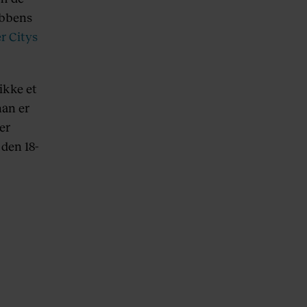
ubbens
r Citys
ikke et
han er
er
 den 18-