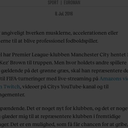
SPORT
EUROMAN
8. Jul. 2016
 angiveligt hverken musklerne, accelerationen eller
rne til at blive professionel fodboldspiller.
el har Premier League-klubben Manchester City hentet 1
Kez' Brown til truppen. Men hvor holdets andre spillere 
g gældende på det grønne græs, skal han repræsentere 
t til FIFA-turneringer med live-streaming på
Amazons vi
m Twitch
, videoer på Citys YouTube-kanal og til
ngementer.
spændende. Det er noget nyt for klubben, og det er noget
g glæder mig til at repræsentere klubben i fremtidige
ger. Det er en mulighed, som få får chancen for at gribe,