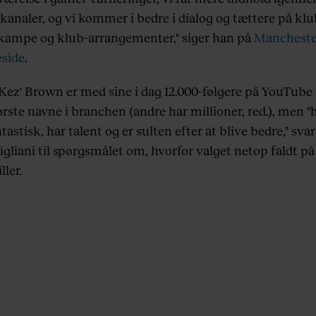
 kanaler, og vi kommer i bedre i dialog og tættere på kl
l kampe og klub-arrangementer," siger han på
Mancheste
side
.
'Kez' Brown er med sine i dag 12.000-følgere på YouTube 
tørste navne i branchen
(andre har millioner, red.)
, men "
tastisk, har talent og er sulten efter at blive bedre," svar
gliani til spørgsmålet om, hvorfor valget netop faldt på
ller.