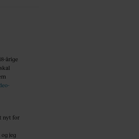
8-årige
skal
dem
deo-
 nyt for
 og jeg