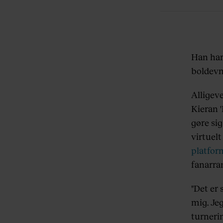
Han har
boldevne
Alligev
Kieran '
gøre si
virtuel
platfor
fanarra
"Det er 
mig. Je
turnerin