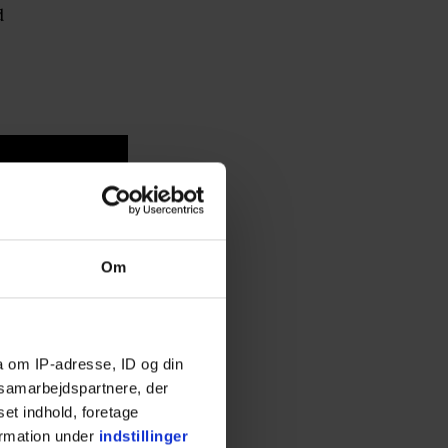
d
Om
a om IP-adresse, ID og din
s samarbejdspartnere, der
set indhold, foretage
ormation under
indstillinger