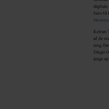
digitale
fans ti
hjemme
Keiran 
af de s
ung, fan
Diego Gi
årige spi