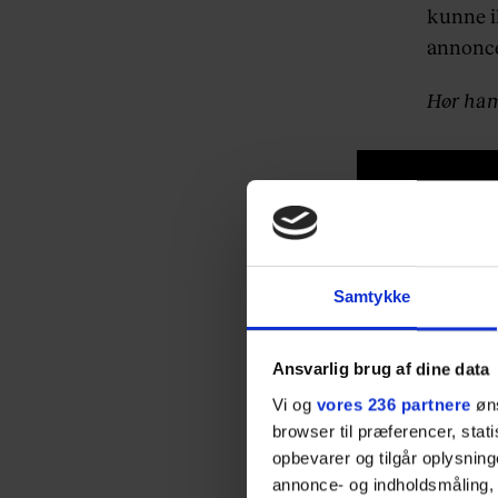
kunne i
annoncer
Hør ham 
Samtykke
Ansvarlig brug af dine data
Vi og
vores 236 partnere
øns
browser til præferencer, stat
opbevarer og tilgår oplysning
annonce- og indholdsmåling,