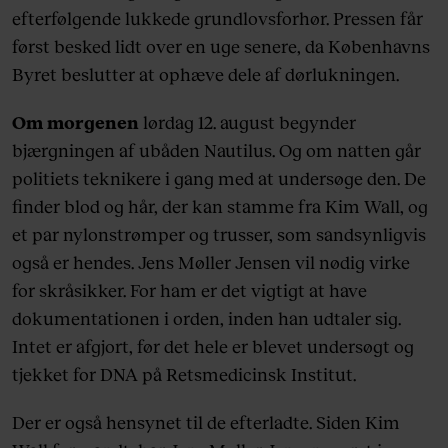
efterfølgende lukkede grundlovsforhør. Pressen får
etbenede bombemand, Lors Doukaev, der i
først besked lidt over en uge senere, da Københavns
2007 ved en fejl udløste en bombe på et toilet
Byret beslutter at ophæve dele af dørlukningen.
på Hotel Jørgensen i det indre København.
Om morgenen
lørdag 12. august begynder
bjærgningen af ubåden Nautilus. Og om natten går
politiets teknikere i gang med at undersøge den. De
finder blod og hår, der kan stamme fra Kim Wall, og
et par nylonstrømper og trusser, som sandsynligvis
også er hendes. Jens Møller Jensen vil nødig virke
for skråsikker. For ham er det vigtigt at have
dokumentationen i orden, inden han udtaler sig.
Intet er afgjort, før det hele er blevet undersøgt og
tjekket for DNA på Retsmedicinsk Institut.
Der er også hensynet til de efterladte. Siden Kim