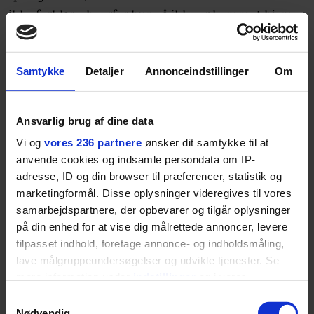
ikke forklare, hvorfor hun så ikke er kommet hjem.
Hun bor kun en kilometer fra restauranten på
Refshaleøen.
Samtykke
Detaljer
Annonceindstillinger
Om
Jens Møller Jensen og hans team har mistanke om,
at Kim Wall aldrig er sat i land. Faktisk er det
Ansvarlig brug af dine data
nærmest usandsynligt. Restauranten har rimelig
Vi og
vores 236 partnere
ønsker dit samtykke til at
god videodækning af området, og der er hverken
anvende cookies og indsamle persondata om IP-
ubåd eller en kvinde i orange bluse på billederne fra
adresse, ID og din browser til præferencer, statistik og
torsdag aften og nat. Men politiet er nødt til at
marketingformål. Disse oplysninger videregives til vores
tjekke Peter Madsens påstand, så de afsøger
samarbejdspartnere, der opbevarer og tilgår oplysninger
området med hunde og taler med vidner.
på din enhed for at vise dig målrettede annoncer, levere
tilpasset indhold, foretage annonce- og indholdsmåling,
lave målgruppeundersøgelser og udvikle tjenester. Se
mere information under
indstillinger
og i vores
persondatapolitik. Du kan altid trække dit samtykke
Samtykkevalg
tilbage eller ændre indstillinger fra vores
Nødvendig