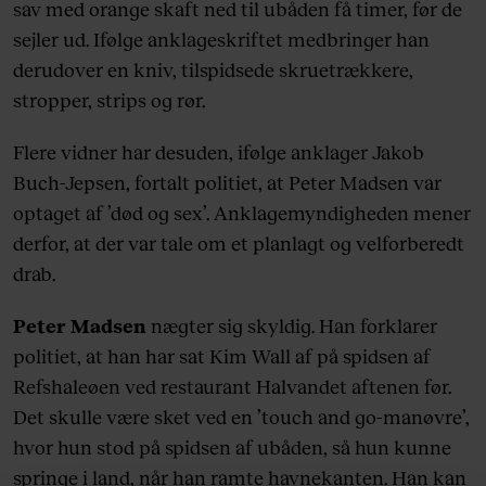
sav med orange skaft ned til ubåden få timer, før de
sejler ud. Ifølge anklageskriftet medbringer han
derudover en kniv, tilspidsede skruetrækkere,
stropper, strips og rør.
Flere vidner har desuden, ifølge anklager Jakob
Buch-Jepsen, fortalt politiet, at Peter Madsen var
optaget af ’død og sex’. Anklagemyndigheden mener
derfor, at der var tale om et planlagt og velforberedt
drab.
Peter Madsen
nægter sig skyldig. Han forklarer
politiet, at han har sat Kim Wall af på spidsen af
Refshaleøen ved restaurant Halvandet aftenen før.
Det skulle være sket ved en ’touch and go-manøvre’,
hvor hun stod på spidsen af ubåden, så hun kunne
springe i land, når han ramte havnekanten. Han kan