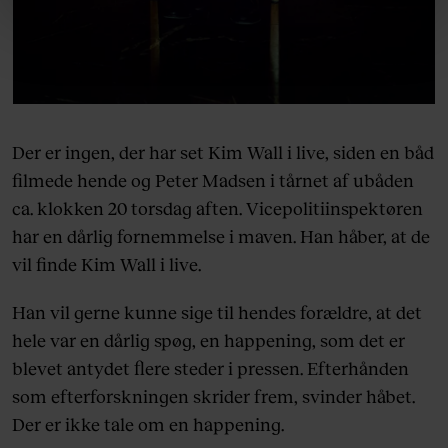
linket, du finder i vores cookiepolitik. Du kan læse mere
om vores brug af cookies, samarbejdspartnere og
behandling af dine personoplysninger i forbindelse
hermed i både vores
privatlivspolitik
og
cookiepolitik
.
Der er ingen, der har set Kim Wall i live, siden en båd
filmede hende og Peter Madsen i tårnet af ubåden
ca. klokken 20 torsdag aften. Vicepolitiinspektøren
har en dårlig fornemmelse i maven. Han håber, at de
vil finde Kim Wall i live.
Han vil gerne kunne sige til hendes forældre, at det
hele var en dårlig spøg, en happening, som det er
blevet antydet flere steder i pressen. Efterhånden
som efterforskningen skrider frem, svinder håbet.
Der er ikke tale om en happening.