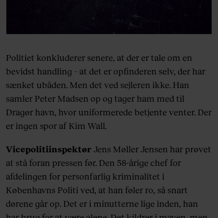
Politiet konkluderer senere, at der er tale om en
bevidst handling – at det er opfinderen selv, der har
sænket ubåden. Men det ved sejleren ikke. Han
samler Peter Madsen op og tager ham med til
Dragør havn, hvor uniformerede betjente venter. Der
er ingen spor af Kim Wall.
Vicepolitiinspektør
Jens Møller Jensen har prøvet
at stå foran pressen før. Den 58-årige chef for
afdelingen for personfarlig kriminalitet i
Københavns Politi ved, at han føler ro, så snart
dørene går op. Det er i minutterne lige inden, han
har brug for at være alene. Det kildrer i maven, men