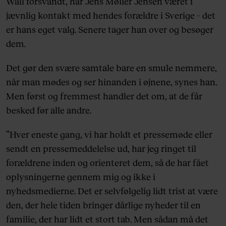
Wall forsvandt, har Jens Møller Jensen været i
jævnlig kontakt med hendes forældre i Sverige – det
er hans eget valg. Senere tager han over og besøger
dem.
Det gør den svære samtale bare en smule nemmere,
når man mødes og ser hinanden i øjnene, synes han.
Men først og fremmest handler det om, at de får
besked før alle andre.
”Hver eneste gang, vi har holdt et pressemøde eller
sendt en pressemeddelelse ud, har jeg ringet til
forældrene inden og orienteret dem, så de har fået
oplysningerne gennem mig og ikke i
nyhedsmedierne. Det er selvfølgelig lidt trist at være
den, der hele tiden bringer dårlige nyheder til en
familie, der har lidt et stort tab. Men sådan må det