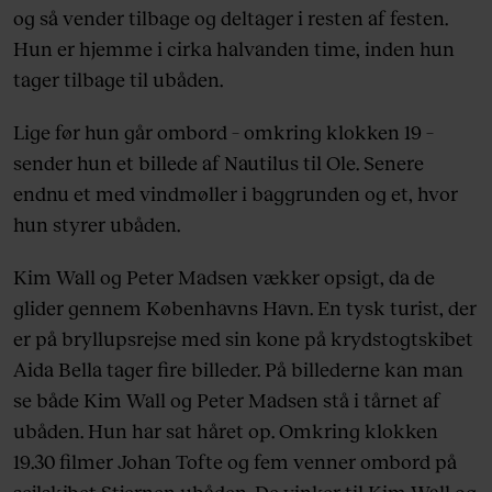
og så vender tilbage og deltager i resten af festen.
Hun er hjemme i cirka halvanden time, inden hun
tager tilbage til ubåden.
Lige før hun går ombord – omkring klokken 19 –
sender hun et billede af Nautilus til Ole. Senere
endnu et med vindmøller i baggrunden og et, hvor
hun styrer ubåden.
Kim Wall og Peter Madsen vækker opsigt, da de
glider gennem Københavns Havn. En tysk turist, der
er på bryllupsrejse med sin kone på krydstogtskibet
Aida Bella tager fire billeder. På billederne kan man
se både Kim Wall og Peter Madsen stå i tårnet af
ubåden. Hun har sat håret op. Omkring klokken
19.30 filmer Johan Tofte og fem venner ombord på
sejlskibet Stjernen ubåden. De vinker til Kim Wall og