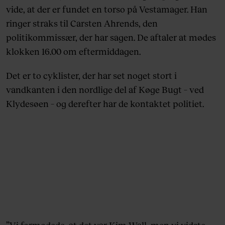
vide, at der er fundet en torso på Vestamager. Han
ringer straks til Carsten Ahrends, den
politikommissær, der har sagen. De aftaler at mødes
klokken 16.00 om eftermiddagen.
Det er to cyklister, der har set noget stort i
vandkanten i den nordlige del af Køge Bugt – ved
Klydesøen – og derefter har de kontaktet politiet.
”Vi formodede, at det var Kim Wall, men vi vidste