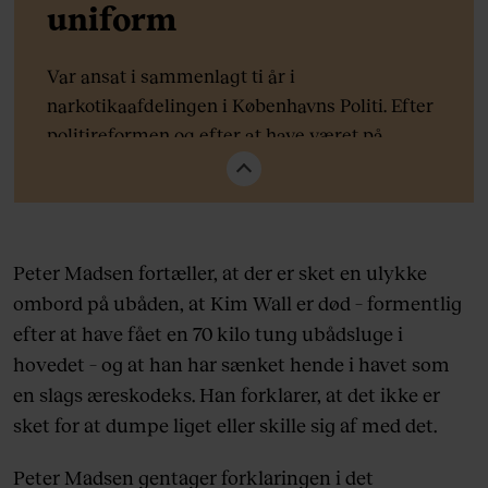
uniform
Var ansat i sammenlagt ti år i
narkotikaafdelingen i Københavns Politi. Efter
politireformen og efter at have været på
politiets overordnede lederuddannelse i 2006
søgte han stillinger som vicepolitiinspektør på
Sjælland – herunder også Midt- og
Vestsjælland, hvor han blev ansat som leder af
Peter Madsen fortæller, at der er sket en ulykke
personfarlig kriminalitet, det, der svarer til
ombord på ubåden, at Kim Wall er død – formentlig
drabschef. Her var han fra 2007 til 2011. Så
efter at have fået en 70 kilo tung ubådsluge i
skiftede han til København. Det er ikke første
hovedet – og at han har sænket hende i havet som
gang, Jens Møller har stået i spidsen for en
en slags æreskodeks. Han forklarer, at det ikke er
markant sag. Han efterforskede også
sket for at dumpe liget eller skille sig af med det.
terrorangrebet i København i 2015, der kostede
to mennesker livet, og attentatforsøget mod
Peter Madsen gentager forklaringen i det
Lars Hedegaard. Og før det sagen mod den