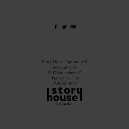
Story House Egmont A/S
Strødamvej 46
2100 København Ø
TLF: 89 87 51 51
CVR: 83131128