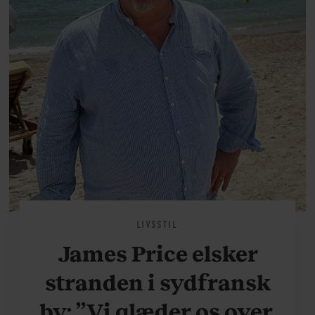
LIVSSTIL
James Price elsker
stranden i sydfransk
by: ”Vi glæder os over,