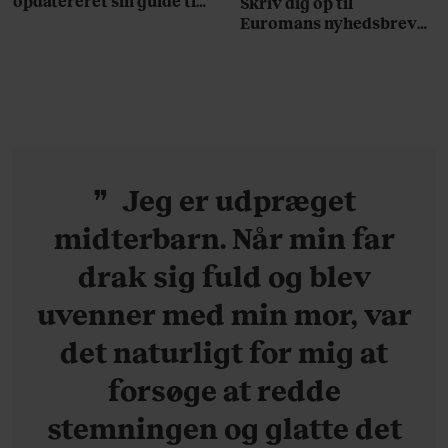
opdatereret sin guide til
Skriv dig op til
København. Og den er –
Euromans nyhedsbrev
ikke overraskende –
her
ganske forudsigelig
Jeg er udpræget
midterbarn. Når min far
drak sig fuld og blev
uvenner med min mor, var
det naturligt for mig at
forsøge at redde
stemningen og glatte det