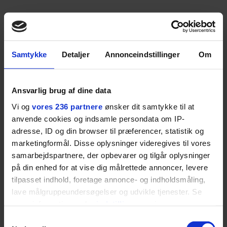
verden lidt sjovere og
hverdagen lidt lysere
ANBEFALET
Samtykke
Detaljer
Annonceindstillinger
Om
Ansvarlig brug af dine data
Vi og
vores 236 partnere
ønsker dit samtykke til at
anvende cookies og indsamle persondata om IP-
adresse, ID og din browser til præferencer, statistik og
marketingformål. Disse oplysninger videregives til vores
samarbejdspartnere, der opbevarer og tilgår oplysninger
på din enhed for at vise dig målrettede annoncer, levere
tilpasset indhold, foretage annonce- og indholdsmåling,
lave målgruppeundersøgelser og udvikle tjenester. Se
mere information under
indstillinger
og i vores
persondatapolitik. Du kan altid trække dit samtykke
Samtykkevalg