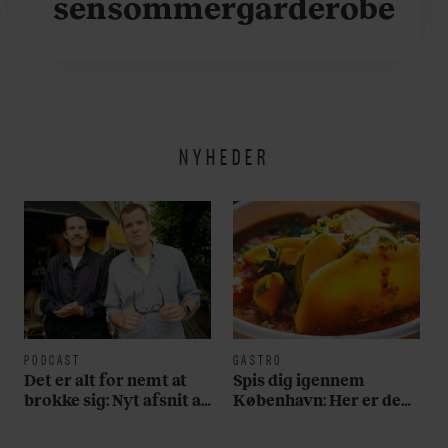
sensommergarderobe
NYHEDER
PODCAST
GASTRO
Det er alt for nemt at
Spis dig igennem
brokke sig: Nyt afsnit af
København: Her er de
’Arbejdstitel’ handler
bedste madmarkeder
om alt det, der gør