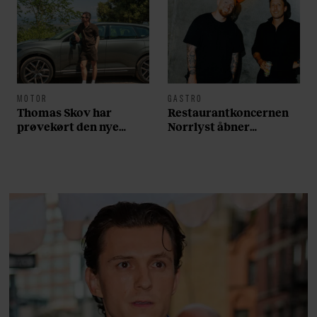
MOTOR
GASTRO
Thomas Skov har
Restaurantkoncernen
prøvekørt den nye
Norrlyst åbner
Volvo EX60: ”Den kører
burgerrestaurant med
som et svensk eventyr”
Casper Drømme