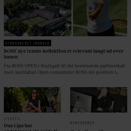
linket, du finder i vores cookiepolitik. Du kan læse mere
arv, angst, familieliv, frygten for
om vores brug af cookies, samarbejdspartnere og
at miste stemmen og den
behandling af dine personoplysninger i forbindelse
livsglæde, han nægter at give slip
hermed i både vores
privatlivspolitik
og
cookiepolitik
.
på.
SPONSORERET INDHOLD
BOSS’ nye tennis-kollektion er relevant langt ud over
banen
Fra BOSS OPEN i Stuttgart til det kommende partnerskab
med Australian Open cementerer BOSS sin position i
krydsfeltet mellem tennis, performance og moderne
livsstil.
LIVSSTIL
NYHEDSBREV
Dua Lipa har