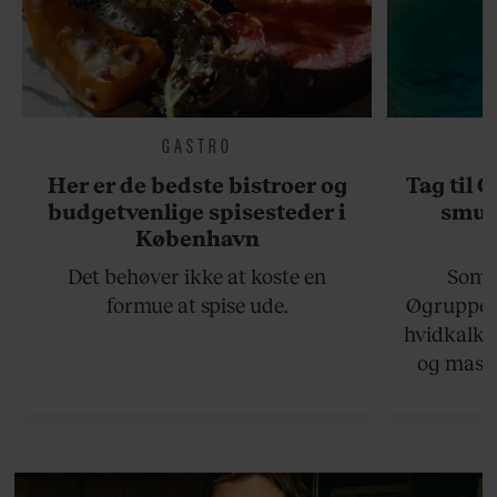
GASTRO
Her er de bedste bistroer og
Tag til 
budgetvenlige spisesteder i
smukk
København
Det behøver ikke at koste en
Somme
formue at spise ude.
Øgruppen 
hvidkalke
og masse
viser v
bedste ø
lan