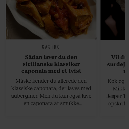
GASTRO
Sådan laver du den
Vil du
sicilianske klassiker
surdejs
caponata med et tvist
n
Måske kender du allerede den
Kok og g
klassiske caponata, der laves med
Mikkel
auberginer. Men du kan også lave
Jesper To
en caponata af smukke
opskrift 
artiskokker. Servér den lun eller
som ka
ved stuetemperatur med godt
måltider –
brød til.