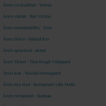
sin højkvalitetsblanding af 100 % Arabica-kaffe.
Årets cocktailbar - Velour
Virksomheden arbejder ud fra en model, der
Årets vinbar - Bar Vitrine
kombinerer førsteklasses produkter med
stærkt forankrede etiske og bæredygtige
Årets sustainability - Esse
praksisser og skaber en ansvarlig værdikæde
fra plante til kop. illy arbejder globalt på at
Årets Hotel - Falsled Kro
finde de bedste løsninger til at mindske
konsekvenserne af klimaforandringer og
Årets spisested - akmē
styrke produktionen af bæredygtig kaffe.
Årets Tjener - Tina Kragh Vildgaard
Derfor er illy B Corp-certificeret og anerkendt
for sit fokus på socialt og miljømæssigt ansvar.
Årets kok - Nicolai Nørregaard
Læs mere
her
.
Årets nye sted - Restaurant Lille Mølle
Årets restaurant - Kadeau