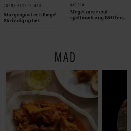
GASTRO
UGENS BEDSTE MAIL
Meget mere end
Morgenpost er tilbage!
speltmødre og BMO’er:
Skriv dig op her
Her er 10 fremragende
restauranter på
Østerbro
MAD