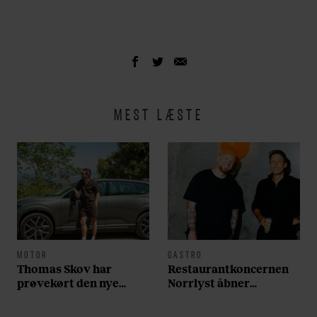
MEST LÆSTE
MOTOR
GASTRO
Thomas Skov har
Restaurantkoncernen
prøvekørt den nye
Norrlyst åbner
Volvo EX60: ”Den kører
burgerrestaurant med
som et svensk eventyr”
Casper Drømme