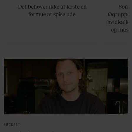
Det behøver ikke at koste en
Somme
formue at spise ude.
Øgruppen 
hvidkalke
og masse
viser v
bedste ø
lan
PODCAST