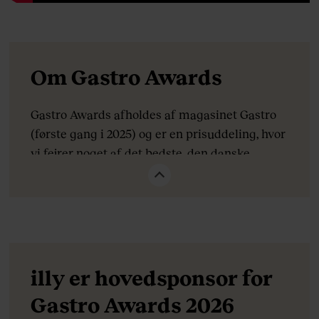
Om Gastro Awards
Gastro Awards afholdes af magasinet Gastro
(første gang i 2025) og er en prisuddeling, hvor
vi fejrer noget af det bedste, den danske
restaurationsbranche har at byde på, og hylder
både kulinariske talenter og store
spiseoplevelser. I år finder vi vinderne i 14
kategorier, hvoraf tre af dem er nye: Årets
overraskelse, Årets producent og Årets
ærespris. Årets ærespris uddeles til en aktør,
illy er hovedsponsor for
der fortjener en anerkendelse fra hele
Gastro Awards 2026
branchen for lang og tro tjeneste med et altid