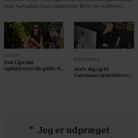
med Australian Open cementerer BOSS sin position i
krydsfeltet mellem tennis, performance og moderne
livsstil.
LIVSSTIL
NYHEDSBREV
Dua Lipa har
opdatereret sin guide til
Skriv dig op til
København. Og den er –
Euromans nyhedsbrev
ikke overraskende –
her
ganske forudsigelig
Jeg er udpræget