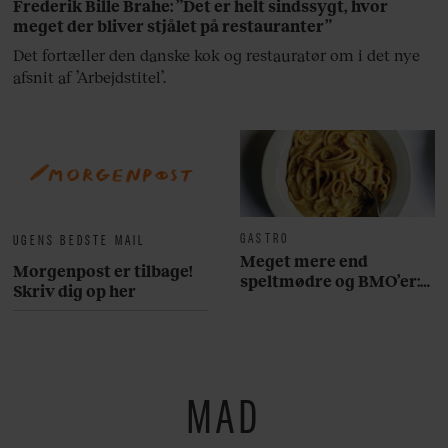
Frederik Bille Brahe: ”Det er helt sindssygt, hvor
meget der bliver stjålet på restauranter”
Det fortæller den danske kok og restauratør om i det nye
afsnit af ’Arbejdstitel’.
GASTRO
UGENS BEDSTE MAIL
Meget mere end
Morgenpost er tilbage!
speltmødre og BMO’er:
Skriv dig op her
Her er 10 fremragende
restauranter på
Østerbro
MAD