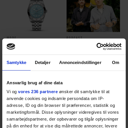
MODE
PODCAST
På udkig efter et
Det er alt for nemt at
sommerligt ur? Vi har
brokke sig: Nyt afsnit af
fundet tre gode bud
’Arbejdstitel’ handler
om alt det, der gør
Samtykke
Detaljer
Annonceindstillinger
Om
verden lidt sjovere og
hverdagen lidt lysere
Ansvarlig brug af dine data
ANBEFALET
Vi og
vores 236 partnere
ønsker dit samtykke til at
anvende cookies og indsamle persondata om IP-
adresse, ID og din browser til præferencer, statistik og
marketingformål. Disse oplysninger videregives til vores
samarbejdspartnere, der opbevarer og tilgår oplysninger
på din enhed for at vise dig målrettede annoncer, levere