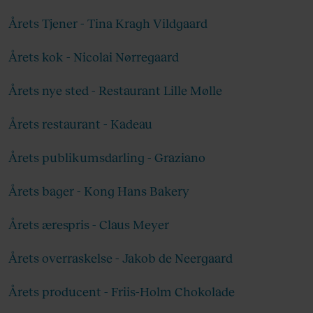
styrke produktionen af bæredygtig kaffe.
Årets Tjener - Tina Kragh Vildgaard
Derfor er illy B Corp-certificeret og anerkendt
for sit fokus på socialt og miljømæssigt ansvar.
Årets kok - Nicolai Nørregaard
Læs mere
her
.
Årets nye sted - Restaurant Lille Mølle
Årets restaurant - Kadeau
Årets publikumsdarling - Graziano
Årets bager - Kong Hans Bakery
Årets ærespris - Claus Meyer
Årets overraskelse - Jakob de Neergaard
Årets producent - Friis-Holm Chokolade