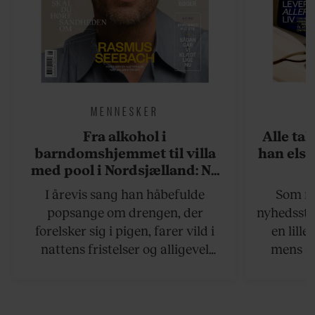
MENNESKER
Fra alkohol i
Alle ta
barndomshjemmet til villa
han elsk
med pool i Nordsjælland: Nu
skal du høre sandheden om
I årevis sang han håbefulde
Som na
Rasmus Seebach
popsange om drengen, der
nyhedsstr
forelsker sig i pigen, farer vild i
en lill
nattens fristelser og alligevel
mens an
finder den lykkelige udgang. Nu,
definer
efter 10 års albumpause, er den
mandlig
rosenrøde forelskelse trådt i
hvor 