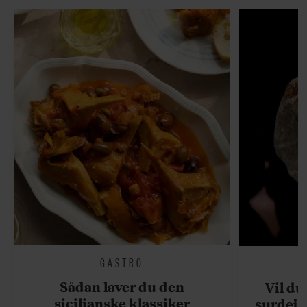
GASTRO
Sådan laver du den
Vil du
sicilianske klassiker
surdejs