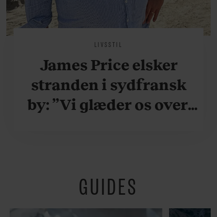
LIVSSTIL
James Price elsker
stranden i sydfransk
by: ”Vi glæder os over,
når vi kan være her i
ydersæsonerne, hvor
der er lidt mere
GUIDES
fredeligt”