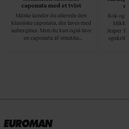
caponata med et tvist
n
Måske kender du allerede den
Kok og g
klassiske caponata, der laves med
Mikkel
auberginer. Men du kan også lave
Jesper To
en caponata af smukke
opskrift 
artiskokker. Servér den lun eller
som ka
ved stuetemperatur med godt
måltider –
brød til.