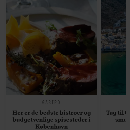
GASTRO
Her er de bedste bistroer og
Tag til 
budgetvenlige spisesteder i
smukk
København