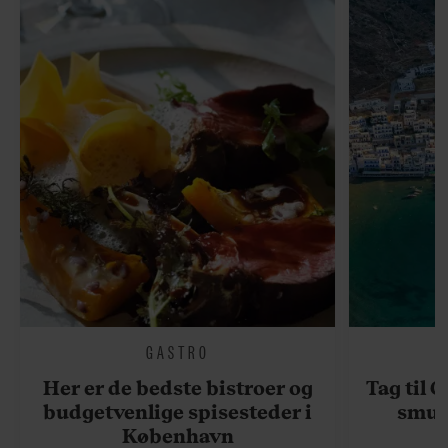
GASTRO
Her er de bedste bistroer og
Tag til 
budgetvenlige spisesteder i
smukk
København