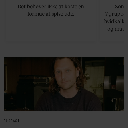
Det behøver ikke at koste en
Somme
formue at spise ude.
Øgruppen 
hvidkalke
og masse
viser v
bedste ø
lan
PODCAST