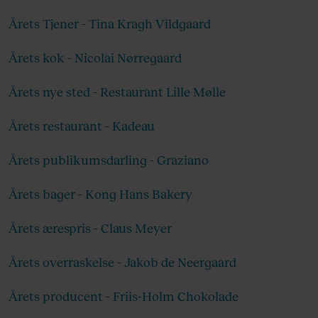
styrke produktionen af bæredygtig kaffe.
Årets Tjener - Tina Kragh Vildgaard
Derfor er illy B Corp-certificeret og anerkendt
for sit fokus på socialt og miljømæssigt ansvar.
Årets kok - Nicolai Nørregaard
Læs mere
her
.
Årets nye sted - Restaurant Lille Mølle
Årets restaurant - Kadeau
Årets publikumsdarling - Graziano
Årets bager - Kong Hans Bakery
Årets ærespris - Claus Meyer
Årets overraskelse - Jakob de Neergaard
Årets producent - Friis-Holm Chokolade