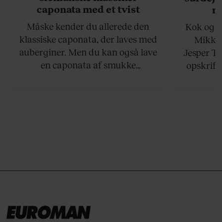
caponata med et tvist
n
Måske kender du allerede den
Kok og g
klassiske caponata, der laves med
Mikkel
auberginer. Men du kan også lave
Jesper To
en caponata af smukke
opskrift 
artiskokker. Servér den lun eller
som ka
ved stuetemperatur med godt
måltider –
brød til.