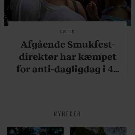
KULTUR
Afgående Smukfest-
direktør har kæmpet
for anti-dagligdag i 46
år: ”Det er blevet
utroligt svært bare at
være menneske”
NYHEDER