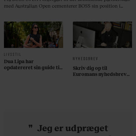
med Australian Open cementerer BOSS sin position i
krydsfeltet mellem tennis, performance og moderne
livsstil.
LIVSSTIL
NYHEDSBREV
Dua Lipa har
opdatereret sin guide til
Skriv dig op til
København. Og den er –
Euromans nyhedsbrev
ikke overraskende –
her
ganske forudsigelig
Jeg er udpræget