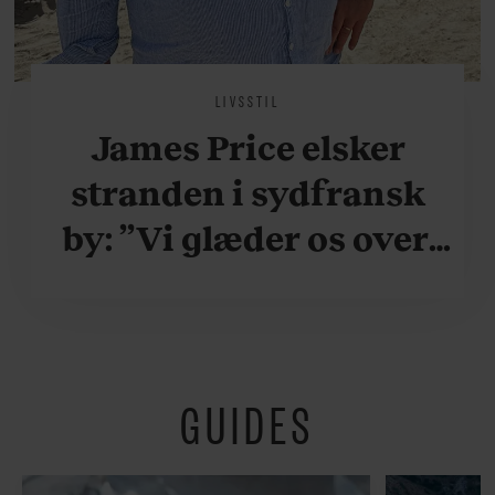
LIVSSTIL
James Price elsker
stranden i sydfransk
by: ”Vi glæder os over,
når vi kan være her i
ydersæsonerne, hvor
der er lidt mere
GUIDES
fredeligt”