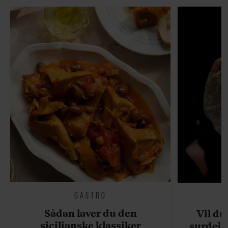
GASTRO
Sådan laver du den
Vil du
sicilianske klassiker
surdejs