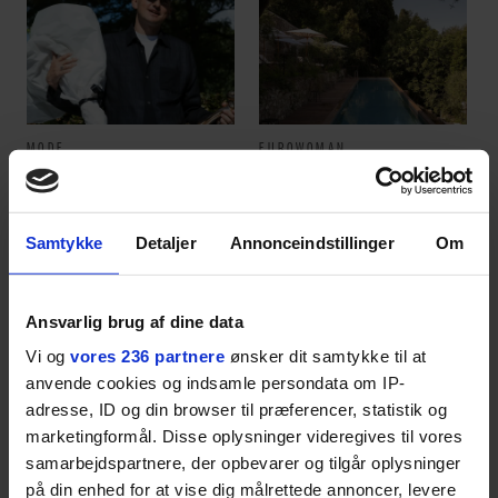
MODE
EUROWOMAN
Dansk herretøjsmærke
Stor guide til Nice: Her
vinder stor modepris –
skal du spise, sove,
og en masse penge
bade, drikke vin,
shoppe og se på kunst
Samtykke
Detaljer
Annonceindstillinger
Om
Ansvarlig brug af dine data
ANBEFALET
Vi og
vores 236 partnere
ønsker dit samtykke til at
anvende cookies og indsamle persondata om IP-
adresse, ID og din browser til præferencer, statistik og
marketingformål. Disse oplysninger videregives til vores
samarbejdspartnere, der opbevarer og tilgår oplysninger
på din enhed for at vise dig målrettede annoncer, levere