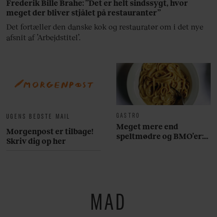
Frederik Bille Brahe: ”Det er helt sindssygt, hvor
meget der bliver stjålet på restauranter”
Det fortæller den danske kok og restauratør om i det nye
afsnit af ’Arbejdstitel’.
GASTRO
UGENS BEDSTE MAIL
Meget mere end
Morgenpost er tilbage!
speltmødre og BMO’er:
Skriv dig op her
Her er 10 fremragende
restauranter på
Østerbro
MAD