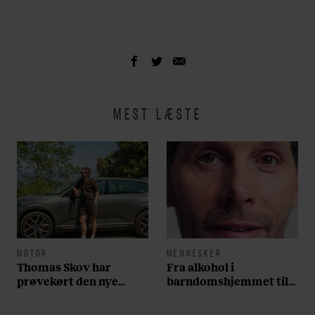
MEST LÆSTE
MOTOR
MENNESKER
Thomas Skov har
Fra alkohol i
prøvekørt den nye
barndomshjemmet til
Volvo EX60: ”Den kører
villa med pool i
som et svensk eventyr”
Nordsjælland: Nu skal