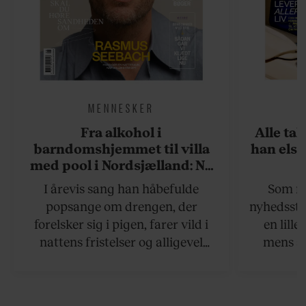
MENNESKER
Fra alkohol i
Alle ta
barndomshjemmet til villa
han elsk
med pool i Nordsjælland: Nu
skal du høre sandheden om
I årevis sang han håbefulde
Som na
Rasmus Seebach
popsange om drengen, der
nyhedsstr
forelsker sig i pigen, farer vild i
en lill
nattens fristelser og alligevel
mens an
finder den lykkelige udgang. Nu,
definer
efter 10 års albumpause, er den
mandlig
rosenrøde forelskelse trådt i
hvor 