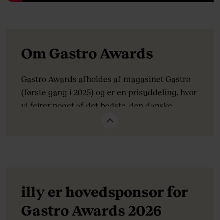
Om Gastro Awards
Gastro Awards afholdes af magasinet Gastro
(første gang i 2025) og er en prisuddeling, hvor
vi fejrer noget af det bedste, den danske
restaurationsbranche har at byde på, og hylder
både kulinariske talenter og store
spiseoplevelser. I år finder vi vinderne i 14
kategorier, hvoraf tre af dem er nye: Årets
overraskelse, Årets producent og Årets
ærespris. Årets ærespris uddeles til en aktør,
illy er hovedsponsor for
der fortjener en anerkendelse fra hele
Gastro Awards 2026
branchen for lang og tro tjeneste med et altid